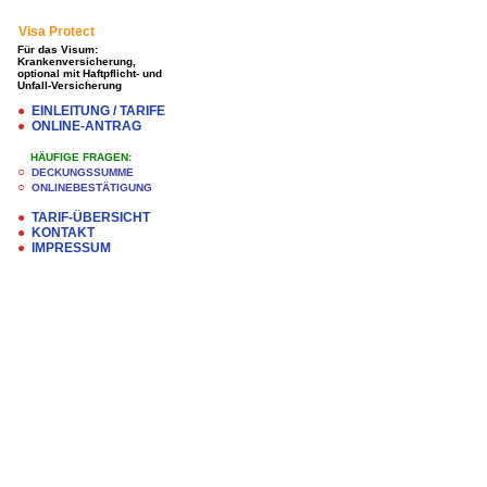
Visa Protect
Für das Visum:
Krankenversicherung,
optional mit Haftpflicht- und
Unfall-Versicherung
●
EINLEITUNG / TARIFE
●
ONLINE-ANTRAG
HÄUFIGE FRAGEN:
○
DECKUNGSSUMME
○
ONLINEBESTÄTIGUNG
●
TARIF-ÜBERSICHT
●
KONTAKT
●
IMPRESSUM