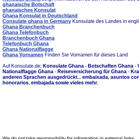
ghanaische Botschaft
ghanaisches Konsulat
Ghana Konsulat in Deutschland
Consulate ghana in Germany
Konsulate des Landes in engl
Ghana Branchenbuch
Ghana Telefonbuch
Branchenbuch Ghana
Telefonbuch Ghana
Ghana Nationalflagge
Ghana Vornamen
Finden Sie Vornamen für dieses Land
Auf Konsulate.de:
Konsulate Ghana
-
Botschaften Ghana
-
Nationalflagge Ghana
-
Reiseversicherung für Ghana
-
Kra
anderen Sprachen ausgedrückt... embaixada, asuntos con
honorarios, embajada sowie vieles mehr.
We do not take responsibility for information in external links