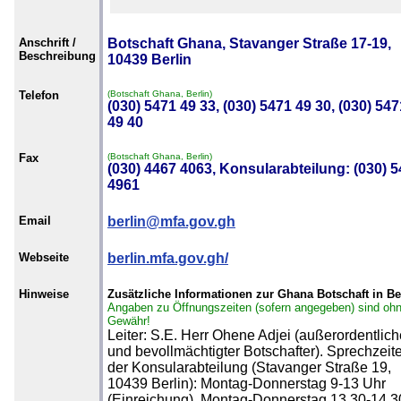
Anschrift /
Botschaft Ghana, Stavanger Straße 17-19,
Beschreibung
10439 Berlin
Telefon
(Botschaft Ghana, Berlin)
(030) 5471 49 33, (030) 5471 49 30, (030) 547
49 40
Fax
(Botschaft Ghana, Berlin)
(030) 4467 4063, Konsularabteilung: (030) 
4961
Email
berlin@mfa.gov.gh
Webseite
berlin.mfa.gov.gh/
Hinweise
Zusätzliche Informationen zur Ghana Botschaft in Be
Angaben zu Öffnungszeiten (sofern angegeben) sind oh
Gewähr!
Leiter: S.E. Herr Ohene Adjei (außerordentlich
und bevollmächtigter Botschafter). Sprechzeit
der Konsularabteilung (Stavanger Straße 19,
10439 Berlin): Montag-Donnerstag 9-13 Uhr
(Einreichung), Montag-Donnerstag 13.30-14.3