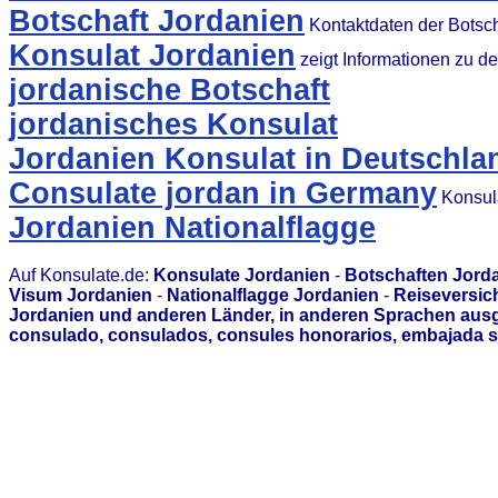
Botschaft Jordanien
Kontaktdaten der Botsc
Konsulat Jordanien
zeigt Informationen zu d
jordanische Botschaft
jordanisches Konsulat
Jordanien Konsulat in Deutschla
Consulate jordan in Germany
Konsula
Jordanien Nationalflagge
Auf Konsulate.de:
Konsulate Jordanien
-
Botschaften Jord
Visum Jordanien
-
Nationalflagge Jordanien
-
Reiseversic
Jordanien und anderen Länder, in anderen Sprachen ausg
consulado, consulados, consules honorarios, embajada s