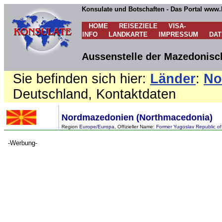
Konsulate und Botschaften - Das Portal www.
HOME
REISEZIELE
VISA-
INFO
LANDKARTE
IMPRESSUM
DA
Aussenstelle der Mazedonisc
Sie befinden sich hier:
Länder
:
No
Deutschland, Kontaktdaten
Nordmazedonien (Northmacedonia)
Region
Europe/Europa
, Offizieller Name:
Former Yugoslav Republic o
-Werbung-