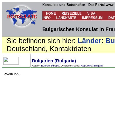
Konsulate und Botschaften - Das Portal www.
HOME
REISEZIELE
VISA-
INFO
LANDKARTE
IMPRESSUM
DA
Bulgarisches Konsulat in Fra
Sie befinden sich hier:
Länder
:
Bu
Deutschland, Kontaktdaten
Bulgarien (Bulgaria)
Region
Europe/Europa
, Offizieller Name:
Republika Bulgaria
-Werbung-