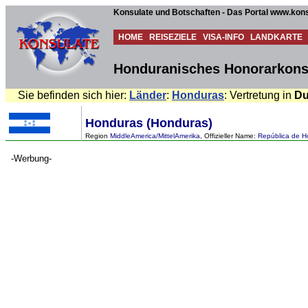
Konsulate und Botschaften - Das Portal www.kons
HOME
REISEZIELE
VISA-INFO
LANDKARTE
Honduranisches Honorarkonsu
Sie befinden sich hier:
Länder
:
Honduras
: Vertretung in
Du
Honduras (Honduras)
Region
MiddleAmerica/MittelAmerika
, Offizieller Name:
República de H
-Werbung-