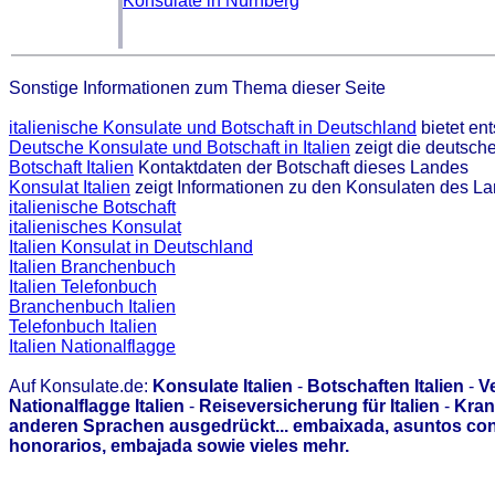
Konsulate in Nürnberg
Sonstige Informationen zum Thema dieser Seite
italienische Konsulate und Botschaft in Deutschland
bietet en
Deutsche Konsulate und Botschaft in Italien
zeigt die deutsch
Botschaft Italien
Kontaktdaten der Botschaft dieses Landes
Konsulat Italien
zeigt Informationen zu den Konsulaten des L
italienische Botschaft
italienisches Konsulat
Italien Konsulat in Deutschland
Italien Branchenbuch
Italien Telefonbuch
Branchenbuch Italien
Telefonbuch Italien
Italien Nationalflagge
Auf Konsulate.de:
Konsulate Italien
-
Botschaften Italien
-
Ve
Nationalflagge Italien
-
Reiseversicherung für Italien
-
Kran
anderen Sprachen ausgedrückt... embaixada, asuntos con
honorarios, embajada sowie vieles mehr.