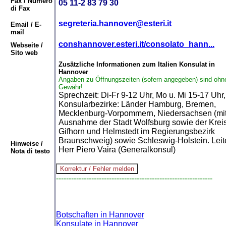
Fax / Numero
05 11-2 83 79 30
di Fax
segreteria.hannover@esteri.it
Email / E-
mail
conshannover.esteri.it/consolato_hann...
Webseite /
Sito web
Zusätzliche Informationen zum Italien Konsulat in
Hannover
Angaben zu Öffnungszeiten (sofern angegeben) sind ohn
Gewähr!
Sprechzeit: Di-Fr 9-12 Uhr, Mo u. Mi 15-17 Uhr,
Konsularbezirke: Länder Hamburg, Bremen,
Mecklenburg-Vorpommern, Niedersachsen (mi
Ausnahme der Stadt Wolfsburg sowie der Krei
Gifhorn und Helmstedt im Regierungsbezirk
Braunschweig) sowie Schleswig-Holstein. Leit
Hinweise /
Herr Piero Vaira (Generalkonsul)
Nota di testo
--------------------------------------------------------------
Botschaften in Hannover
Konsulate in Hannover