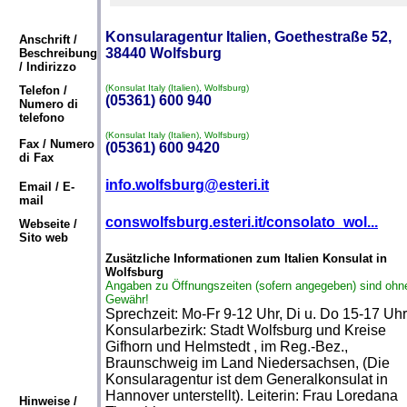
Konsularagentur Italien, Goethestraße 52,
Anschrift /
38440 Wolfsburg
Beschreibung
/ Indirizzo
(Konsulat Italy (Italien), Wolfsburg)
Telefon /
(05361) 600 940
Numero di
telefono
(Konsulat Italy (Italien), Wolfsburg)
Fax / Numero
(05361) 600 9420
di Fax
info.wolfsburg@esteri.it
Email / E-
mail
conswolfsburg.esteri.it/consolato_wol...
Webseite /
Sito web
Zusätzliche Informationen zum Italien Konsulat in
Wolfsburg
Angaben zu Öffnungszeiten (sofern angegeben) sind ohn
Gewähr!
Sprechzeit: Mo-Fr 9-12 Uhr, Di u. Do 15-17 Uhr
Konsularbezirk: Stadt Wolfsburg und Kreise
Gifhorn und Helmstedt , im Reg.-Bez.,
Braunschweig im Land Niedersachsen, (Die
Konsularagentur ist dem Generalkonsulat in
Hannover unterstellt). Leiterin: Frau Loredana
Hinweise /