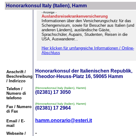
Honorarkonsul Italy (Italien), Hamm
- Anzeige -
Auslandsreisekrankenversicherung
Informationen über den Versicherungschutz für das
Schengenvisum, sowie für Besucher aus Italien (und
anderen Ländern), ausländische Gäste,
Sprachschüler, Aupairs, Studenten, Reisen in die
USA, Auswanderer...
Hier klicken für umfangreiche Informationen / Online-
Abschluss
Honorarkonsul der Italienischen Republik,
Anschrift /
Theodor-Heuss-Platz 16, 59065 Hamm
Beschreibung
/ Indirizzo
(Honorarkonsul Italy (Italien), Hamm)
Telefon /
(02381) 17 3050
Numero di
telefono
(Honorarkonsul Italy (Italien), Hamm)
Fax / Numero
(02381) 17 2964
di Fax
hamm.onorario@esteri.it
Email / E-
mail
-
Webseite /