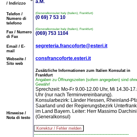
a.M.
/ Indirizzo
(Generalkonsulat Italy (Italien), Frankfurt)
Telefon /
(0 69) 7 53 10
Numero di
telefono
(Generalkonsulat Italy (Italien), Frankfurt)
Fax / Numero
(069) 753 1104
di Fax
segreteria.francoforte@esteri.it
Email / E-
mail
consfrancoforte.esteri.it
Webseite /
Sito web
Zusätzliche Informationen zum Italien Konsulat in
Frankfurt
Angaben zu Öffnungszeiten (sofern angegeben) sind ohn
Gewähr!
Sprechzeit: Mo-Fr 9.00-12.00 Uhr, Mi 14.30-17
Uhr (nur nach Terminvereinbarung).
Konsularbezirk: Länder Hessen, Rheinland-Pfa
Saarland und der Regierungsbezirk Unterfran
im Land Bayern. Leiter: Herr Massimo Darchini
Hinweise /
(Generalkonsul)
Nota di testo
--------------------------------------------------------------