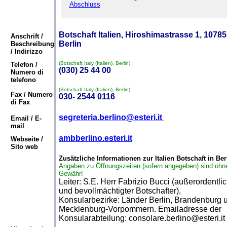
Abschluss
Botschaft Italien, Hiroshimastrasse 1, 10785
Anschrift /
Berlin
Beschreibung
/ Indirizzo
(Botschaft Italy (Italien), Berlin)
Telefon /
(030) 25 44 00
Numero di
telefono
(Botschaft Italy (Italien), Berlin)
Fax / Numero
030- 2544 0116
di Fax
segreteria.berlino@esteri.it
Email / E-
mail
ambberlino.esteri.it
Webseite /
Sito web
Zusätzliche Informationen zur Italien Botschaft in Ber
Angaben zu Öffnungszeiten (sofern angegeben) sind ohn
Gewähr!
Leiter: S.E. Herr Fabrizio Bucci (außerordentli
und bevollmächtigter Botschafter),
Konsularbezirke: Länder Berlin, Brandenburg 
Mecklenburg-Vorpommern. Emailadresse der
Konsularabteilung: consolare.berlino@esteri.it