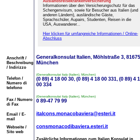
Auslandsreisekrankenversicherung
Informationen über den Versicherungschutz für das
Schengenvisum, sowie für Besucher aus Italien (und
anderen Ländern), ausländische Gäste,
Sprachschüler, Aupairs, Studenten, Reisen in die
USA, Auswanderer...
Hier klicken für umfangreiche Informationen / Online-
Abschluss
Generalkonsulat Italien, Möhlstraße 3, 8167
Anschrift /
München
Beschreibung
/ Indirizzo
(Generalkonsulat Italy (Italien), München)
Telefon /
(0 89) 4 18 00 30, (0 89) 4 18 00 331, (0 89) 4 
Numero di
00 334
telefono
(Generalkonsulat Italy (Italien), München)
Fax / Numero
0 89-47 79 99
di Fax
italcons.monacobaviera@esteri.it
Email / E-
mail
consmonacodibaviera.esteri.it
Webseite /
Sito web
Zusätzliche Informationen zum Italien Konsulat in