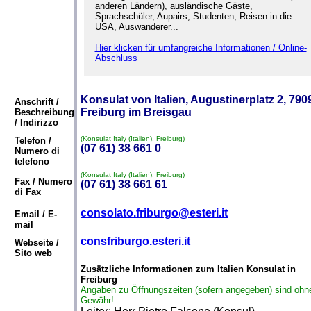
anderen Ländern), ausländische Gäste,
Sprachschüler, Aupairs, Studenten, Reisen in die
USA, Auswanderer...
Hier klicken für umfangreiche Informationen / Online-
Abschluss
Konsulat von Italien, Augustinerplatz 2, 790
Anschrift /
Freiburg im Breisgau
Beschreibung
/ Indirizzo
(Konsulat Italy (Italien), Freiburg)
Telefon /
(07 61) 38 661 0
Numero di
telefono
(Konsulat Italy (Italien), Freiburg)
Fax / Numero
(07 61) 38 661 61
di Fax
consolato.friburgo@esteri.it
Email / E-
mail
consfriburgo.esteri.it
Webseite /
Sito web
Zusätzliche Informationen zum Italien Konsulat in
Freiburg
Angaben zu Öffnungszeiten (sofern angegeben) sind ohn
Gewähr!