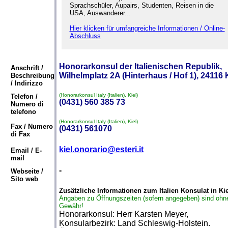
Sprachschüler, Aupairs, Studenten, Reisen in die
USA, Auswanderer...
Hier klicken für umfangreiche Informationen / Online-
Abschluss
Honorarkonsul der Italienischen Republik,
Anschrift /
Wilhelmplatz 2A (Hinterhaus / Hof 1), 24116 
Beschreibung
/ Indirizzo
(Honorarkonsul Italy (Italien), Kiel)
Telefon /
(0431) 560 385 73
Numero di
telefono
(Honorarkonsul Italy (Italien), Kiel)
Fax / Numero
(0431) 561070
di Fax
kiel.onorario@esteri.it
Email / E-
mail
-
Webseite /
Sito web
Zusätzliche Informationen zum Italien Konsulat in Kie
Angaben zu Öffnungszeiten (sofern angegeben) sind ohn
Gewähr!
Honorarkonsul: Herr Karsten Meyer,
Konsularbezirk: Land Schleswig-Holstein.