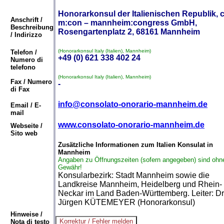
Honorarkonsul der Italienischen Republik, c
Anschrift /
m:con – mannheim:congress GmbH,
Beschreibung
Rosengartenplatz 2, 68161 Mannheim
/ Indirizzo
(Honorarkonsul Italy (Italien), Mannheim)
Telefon /
+49 (0) 621 338 402 24
Numero di
telefono
(Honorarkonsul Italy (Italien), Mannheim)
Fax / Numero
-
di Fax
info@consolato-onorario-mannheim.de
Email / E-
mail
www.consolato-onorario-mannheim.de
Webseite /
Sito web
Zusätzliche Informationen zum Italien Konsulat in
Mannheim
Angaben zu Öffnungszeiten (sofern angegeben) sind ohn
Gewähr!
Konsularbezirk: Stadt Mannheim sowie die
Landkreise Mannheim, Heidelberg und Rhein-
Neckar im Land Baden-Württemberg. Leiter: Dr
Jürgen KÜTEMEYER (Honorarkonsul)
Hinweise /
Nota di testo