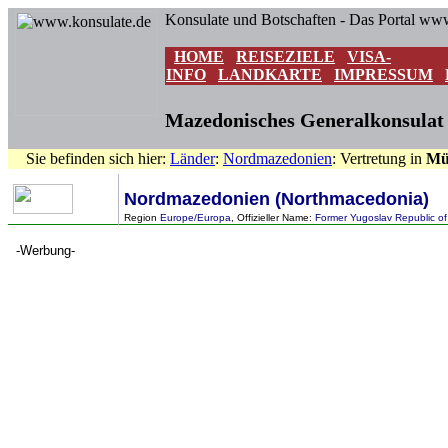
Konsulate und Botschaften - Das Portal ww
HOME
REISEZIELE
VISA-
INFO
LANDKARTE
IMPRESSUM
Mazedonisches Generalkonsulat
Sie befinden sich hier:
Länder
:
Nordmazedonien
: Vertretung in
Mü
Nordmazedonien (Northmacedonia)
Region
Europe/Europa
, Offizieller Name:
Former Yugoslav Republic o
-Werbung-