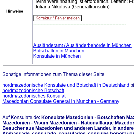
Terminvereinbarung ist erforderlich. Leiterin: F
Juliana Nikolova (Generalkonsulin)
Hinweise
--------------------------------------------------------------
Ausländeramt / Ausländerbehörde in München
Botschaften in München
Konsulate in München
Sonstige Informationen zum Thema dieser Seite
nordmazedonische Konsulate und Botschaft in Deutschland
bi
nordmazedonische Botschaft
nordmazedonisches Konsulat
Macedonian Consulate General in München - Germany
Auf Konsulate.de:
Konsulate Mazedonien
-
Botschaften Ma
Mazedonien
-
Visum Mazedonien
-
Nationalflagge Mazedo
Besucher aus Mazedonien und anderen Länder, in anderen
Ambassade, consulado, consulados, consules honorarios,