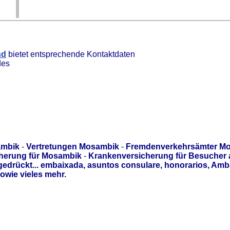
nd
bietet entsprechende Kontaktdaten
des
ambik
-
Vertretungen Mosambik
-
Fremdenverkehrsämter M
cherung für Mosambik
-
Krankenversicherung für Besucher 
edrückt... embaixada, asuntos consulare, honorarios, Am
owie vieles mehr.