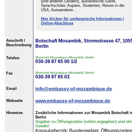
(und anderen Ländern), ausländische Gäste,
Sprachschüler, Aupairs, Studenten, Reisen in die
USA, Auswanderer...
Hier klicken für umfangreiche Informationen /
Online-Abschluss
Anschrift /
Botschaft Mosambik, Stromstrasse 47, 105
Beschreibung
Berlin
Telefon
(Botschaft Mozambique (Mosambik), Berlin)
030-39 87 65 00 1/2
Fax
(Botschaft Mozambique (Mosambik), Berlin)
030-39 87 65 03
Email
info@embassy-of-mozambique.de
Webseite
www.embassy-of-mozambique.de
Hinweise
Zusätzliche Informationen zur Mosambik Botschaft i
Berlin
Angaben zu Öffnungszeiten (sofern angegeben) sind oh
Gewähr!
Konsularbezirk: Bundesgebiet. Öffnungszeite