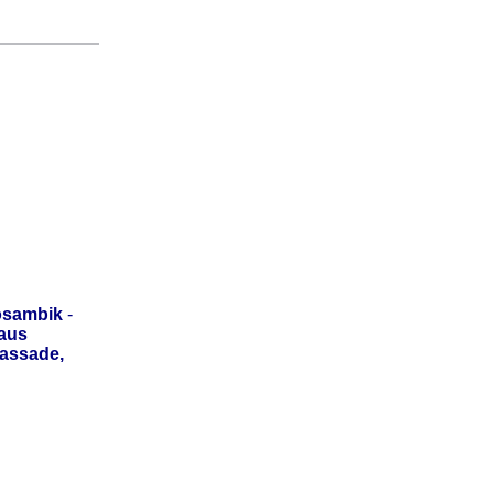
osambik
-
aus
bassade,