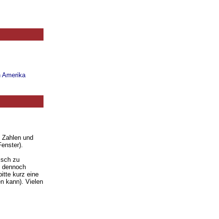
n Amerika
. Zahlen und
enster).
isch zu
ie dennoch
itte kurz eine
n kann). Vielen