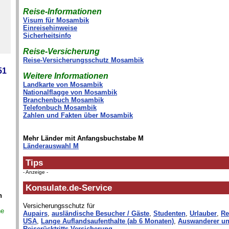
Reise-Informationen
Visum für Mosambik
Einreisehinweise
Sicherheitsinfo
Reise-Versicherung
Reise-Versicherungsschutz Mosambik
51
Weitere Informationen
Landkarte von Mosambik
Nationalflagge von Mosambik
Branchenbuch Mosambik
Telefonbuch Mosambik
Zahlen und Fakten über Mosambik
Mehr Länder mit Anfangsbuchstabe M
Länderauswahl M
Tips
- Anzeige -
Konsulate.de-Service
n
Versicherungsschutz für
ne
Aupairs
,
ausländische Besucher / Gäste
,
Studenten
,
Urlauber
,
Re
USA
,
Lange Auflandsaufenthalte (ab 6 Monaten)
,
Auswanderer un
n
Reiserücktritts-Versicherung