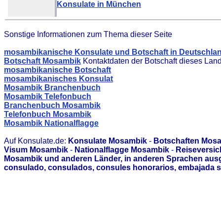
Konsulate in München
Sonstige Informationen zum Thema dieser Seite
mosambikanische Konsulate und Botschaft in Deutschla
Botschaft Mosambik
Kontaktdaten der Botschaft dieses Lan
mosambikanische Botschaft
mosambikanisches Konsulat
Mosambik Branchenbuch
Mosambik Telefonbuch
Branchenbuch Mosambik
Telefonbuch Mosambik
Mosambik Nationalflagge
Auf Konsulate.de:
Konsulate Mosambik
-
Botschaften Mos
Visum Mosambik
-
Nationalflagge Mosambik
-
Reiseversi
Mosambik und anderen Länder, in anderen Sprachen ausg
consulado, consulados, consules honorarios, embajada s