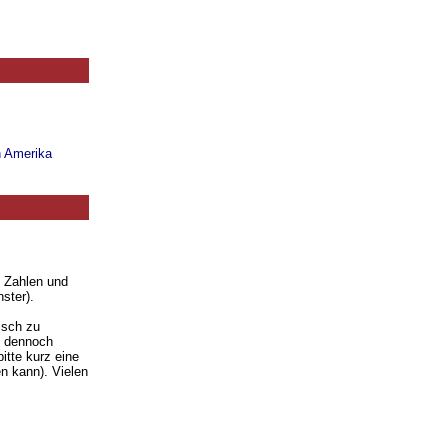
n Amerika
. Zahlen und
ster).
isch zu
ie dennoch
itte kurz eine
n kann). Vielen