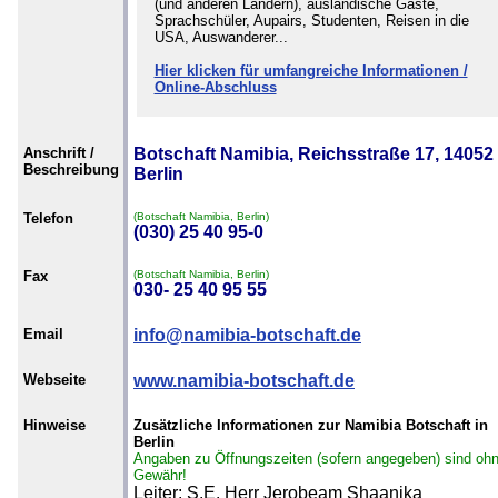
(und anderen Ländern), ausländische Gäste,
Sprachschüler, Aupairs, Studenten, Reisen in die
USA, Auswanderer...
Hier klicken für umfangreiche Informationen /
Online-Abschluss
Anschrift /
Botschaft Namibia, Reichsstraße 17, 14052
Beschreibung
Berlin
Telefon
(Botschaft Namibia, Berlin)
(030) 25 40 95-0
Fax
(Botschaft Namibia, Berlin)
030- 25 40 95 55
Email
info@namibia-botschaft.de
Webseite
www.namibia-botschaft.de
Hinweise
Zusätzliche Informationen zur Namibia Botschaft in
Berlin
Angaben zu Öffnungszeiten (sofern angegeben) sind oh
Gewähr!
Leiter: S.E. Herr Jerobeam Shaanika