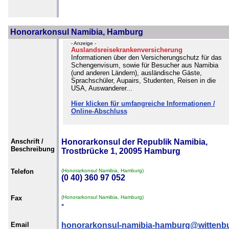
Honorarkonsul Namibia, Hamburg
- Anzeige -
Auslandsreisekrankenversicherung
Informationen über den Versicherungschutz für das
Schengenvisum, sowie für Besucher aus Namibia
(und anderen Ländern), ausländische Gäste,
Sprachschüler, Aupairs, Studenten, Reisen in die
USA, Auswanderer...
Hier klicken für umfangreiche Informationen /
Online-Abschluss
Anschrift /
Honorarkonsul der Republik Namibia,
Beschreibung
Trostbrücke 1, 20095 Hamburg
Telefon
(Honorarkonsul Namibia, Hamburg)
(0 40) 360 97 052
Fax
(Honorarkonsul Namibia, Hamburg)
-
Email
honorarkonsul-namibia-hamburg@wittenb