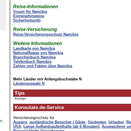
Reise-Informationen
Visum für Namibia
Einreisehinweise
Sicherheitsinfo
Reise-Versicherung
Reise-Versicherungsschutz Namibia
Weitere Informationen
Landkarte von Namibia
Nationalflagge von Namibia
Branchenbuch Namibia
Telefonbuch Namibia
Zahlen und Fakten über Namibia
Mehr Länder mit Anfangsbuchstabe N
Länderauswahl N
Tips
- Anzeige -
Konsulate.de-Service
Versicherungsschutz für
ne
Aupairs
,
ausländische Besucher / Gäste
,
Studenten
,
Urlauber
,
Re
USA
,
Lange Auflandsaufenthalte (ab 6 Monaten)
,
Auswanderer un
Reiserücktritts-Versicherung