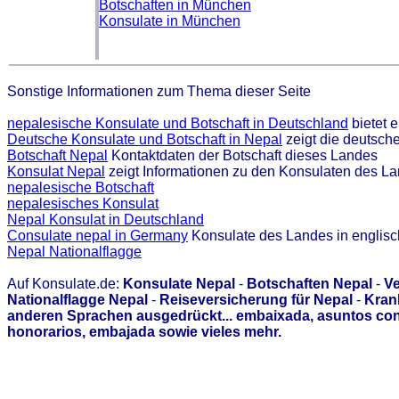
Botschaften in München
Konsulate in München
Sonstige Informationen zum Thema dieser Seite
nepalesische Konsulate und Botschaft in Deutschland
bietet 
Deutsche Konsulate und Botschaft in Nepal
zeigt die deutsch
Botschaft Nepal
Kontaktdaten der Botschaft dieses Landes
Konsulat Nepal
zeigt Informationen zu den Konsulaten des L
nepalesische Botschaft
nepalesisches Konsulat
Nepal Konsulat in Deutschland
Consulate nepal in Germany
Konsulate des Landes in englis
Nepal Nationalflagge
Auf Konsulate.de:
Konsulate Nepal
-
Botschaften Nepal
-
Ve
Nationalflagge Nepal
-
Reiseversicherung für Nepal
-
Kran
anderen Sprachen ausgedrückt... embaixada, asuntos con
honorarios, embajada sowie vieles mehr.