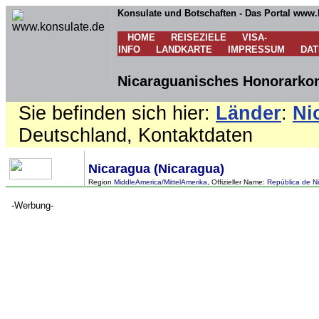
Konsulate und Botschaften - Das Portal www.
HOME
REISEZIELE
VISA-
INFO
LANDKARTE
IMPRESSUM
DA
Nicaraguanisches Honorarkon
Sie befinden sich hier:
Länder
:
Ni
Deutschland, Kontaktdaten
Nicaragua (Nicaragua)
Region
MiddleAmerica/MittelAmerika
, Offizieller Name:
República de Ni
-Werbung-