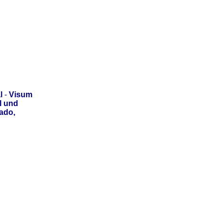
l
-
Visum
l und
ado,