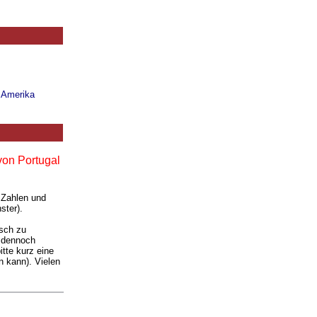
n Amerika
von Portugal
 Zahlen und
ster).
isch zu
e dennoch
tte kurz eine
 kann). Vielen