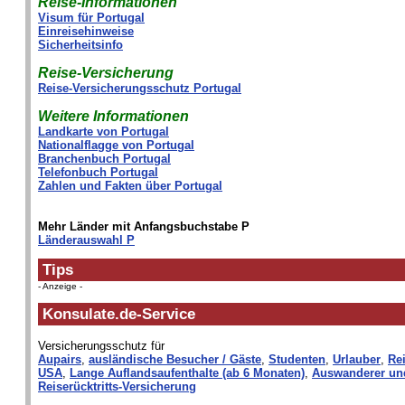
Reise-Informationen
Visum für Portugal
Einreisehinweise
Sicherheitsinfo
Reise-Versicherung
Reise-Versicherungsschutz Portugal
Weitere Informationen
Landkarte von Portugal
Nationalflagge von Portugal
Branchenbuch Portugal
Telefonbuch Portugal
Zahlen und Fakten über Portugal
Mehr Länder mit Anfangsbuchstabe P
Länderauswahl P
Tips
- Anzeige -
Konsulate.de-Service
Versicherungsschutz für
Aupairs
,
ausländische Besucher / Gäste
,
Studenten
,
Urlauber
,
Rei
USA
,
Lange Auflandsaufenthalte (ab 6 Monaten)
,
Auswanderer un
Reiserücktritts-Versicherung