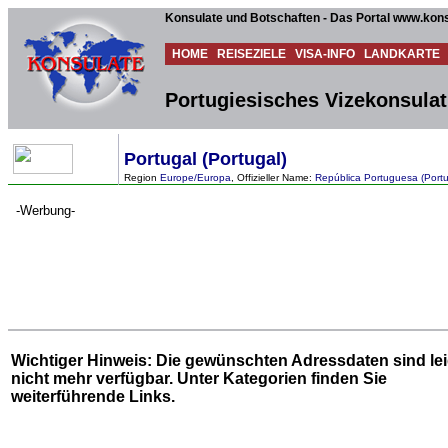
Konsulate und Botschaften - Das Portal www.kons
HOME
REISEZIELE
VISA-INFO
LANDKARTE
Portugiesisches Vizekonsulat
Portugal (Portugal)
Region
Europe/Europa
, Offizieller Name:
República Portuguesa (Port
-Werbung-
Wichtiger Hinweis: Die gewünschten Adressdaten sind le
nicht mehr verfügbar. Unter
Kategorien
finden Sie
weiterführende Links.