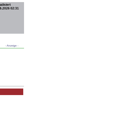
alisiert
6.2026 02:31
- Anzeige -