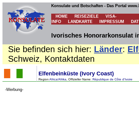
Konsulate und Botschaften - Das Portal www.
HOME
REISEZIELE
VISA-
INFO
LANDKARTE
IMPRESSUM
DA
Ivorisches Honorarkonsulat i
Sie befinden sich hier:
Länder
:
El
Schweiz, Kontaktdaten
Elfenbeinküste (Ivory Coast)
Region
Africa/Afrika
, Offizieller Name:
République de Côte d'Ivoire
-Werbung-