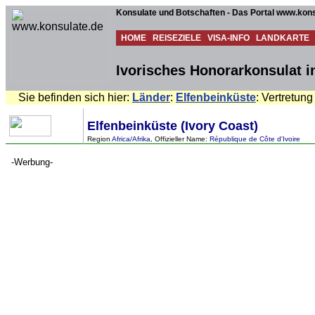
Konsulate und Botschaften - Das Portal www.kons
HOME
REISEZIELE
VISA-INFO
LANDKARTE
Ivorisches Honorarkonsulat i
Sie befinden sich hier:
Länder
:
Elfenbeinküste
: Vertretung
Elfenbeinküste (Ivory Coast)
Region
Africa/Afrika
, Offizieller Name:
République de Côte d'Ivoire
-Werbung-