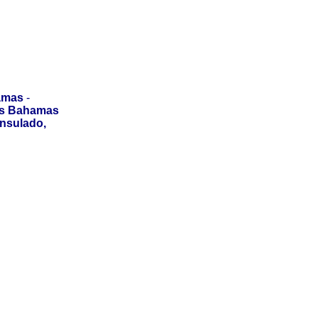
amas
-
us Bahamas
onsulado,