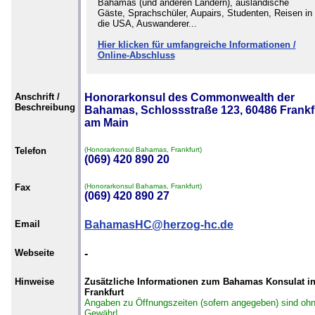
Bahamas (und anderen Ländern), ausländische
Gäste, Sprachschüler, Aupairs, Studenten, Reisen in
die USA, Auswanderer...
Hier klicken für umfangreiche Informationen /
Online-Abschluss
Anschrift /
Honorarkonsul des Commonwealth der
Beschreibung
Bahamas, Schlossstraße 123, 60486 Frankf
am Main
Telefon
(Honorarkonsul Bahamas, Frankfurt)
(069) 420 890 20
Fax
(Honorarkonsul Bahamas, Frankfurt)
(069) 420 890 27
Email
BahamasHC@herzog-hc.de
Webseite
-
Hinweise
Zusätzliche Informationen zum Bahamas Konsulat i
Frankfurt
Angaben zu Öffnungszeiten (sofern angegeben) sind oh
Gewähr!