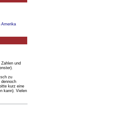
n Amerika
. Zahlen und
enster).
isch zu
ie dennoch
itte kurz eine
n kann). Vielen