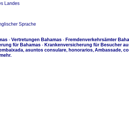
es Landes
nglischer Sprache
mas
-
Vertretungen Bahamas
-
Fremdenverkehrsämter Bah
erung für Bahamas
-
Krankenversicherung für Besucher a
 embaixada, asuntos consulare, honorarios, Ambassade, c
mehr.