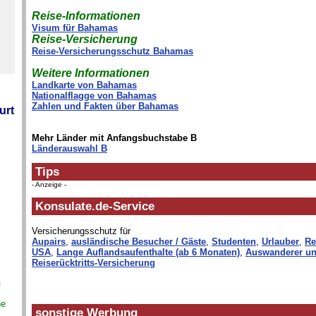
Reise-Informationen
Visum für Bahamas
Reise-Versicherung
Reise-Versicherungsschutz Bahamas
Weitere Informationen
Landkarte von Bahamas
Nationalflagge von Bahamas
Zahlen und Fakten über Bahamas
urt
Mehr Länder mit Anfangsbuchstabe B
Länderauswahl B
Tips
- Anzeige -
Konsulate.de-Service
Versicherungsschutz für
Aupairs
,
ausländische Besucher / Gäste
,
Studenten
,
Urlauber
,
Re
USA
,
Lange Auflandsaufenthalte (ab 6 Monaten)
,
Auswanderer un
Reiserücktritts-Versicherung
n
ne
sonstige Werbung