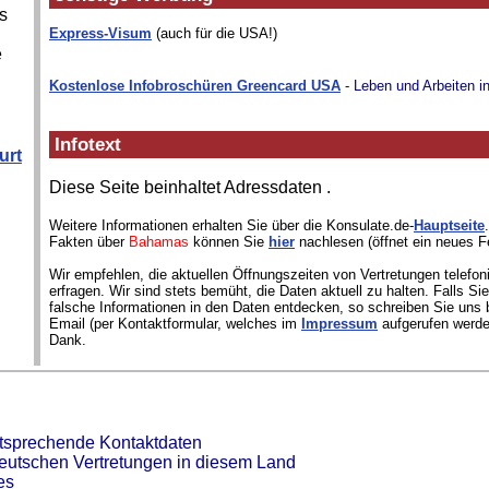
s
Express-Visum
(auch für die USA!)
e
Kostenlose Infobroschüren Greencard USA
- Leben und Arbeiten i
Infotext
urt
Diese Seite beinhaltet Adressdaten
.
Weitere Informationen erhalten Sie über die Konsulate.de-
Hauptseite
Fakten über
Bahamas
können Sie
hier
nachlesen (öffnet ein neues F
Wir empfehlen, die aktuellen Öffnungszeiten von Vertretungen telefon
erfragen. Wir sind stets bemüht, die Daten aktuell zu halten. Falls S
falsche Informationen in den Daten entdecken, so schreiben Sie uns b
Email (per Kontaktformular, welches im
Impressum
aufgerufen werde
Dank.
ntsprechende Kontaktdaten
deutschen Vertretungen in diesem Land
es