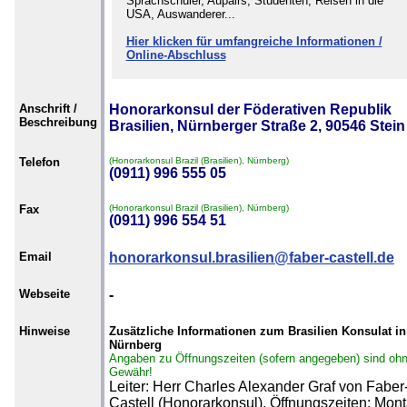
Sprachschüler, Aupairs, Studenten, Reisen in die
USA, Auswanderer...
Hier klicken für umfangreiche Informationen /
Online-Abschluss
Anschrift /
Honorarkonsul der Föderativen Republik
Beschreibung
Brasilien, Nürnberger Straße 2, 90546 Stein
Telefon
(Honorarkonsul Brazil (Brasilien), Nürnberg)
(0911) 996 555 05
Fax
(Honorarkonsul Brazil (Brasilien), Nürnberg)
(0911) 996 554 51
Email
honorarkonsul.brasilien@faber-castell.de
Webseite
-
Hinweise
Zusätzliche Informationen zum Brasilien Konsulat in
Nürnberg
Angaben zu Öffnungszeiten (sofern angegeben) sind oh
Gewähr!
Leiter: Herr Charles Alexander Graf von Faber
Castell (Honorarkonsul). Öffnungszeiten: Mon