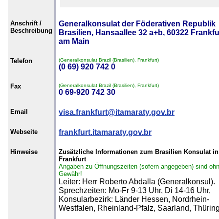
Anschrift /
Generalkonsulat der Föderativen Republik
Beschreibung
Brasilien, Hansaallee 32 a+b, 60322 Frankfu
am Main
Telefon
(Generalkonsulat Brazil (Brasilien), Frankfurt)
(0 69) 920 742 0
Fax
(Generalkonsulat Brazil (Brasilien), Frankfurt)
0 69-920 742 30
Email
visa.frankfurt@itamaraty.gov.br
Webseite
frankfurt.itamaraty.gov.br
Hinweise
Zusätzliche Informationen zum Brasilien Konsulat in
Frankfurt
Angaben zu Öffnungszeiten (sofern angegeben) sind oh
Gewähr!
Leiter: Herr Roberto Abdalla (Generalkonsul).
Sprechzeiten: Mo-Fr 9-13 Uhr, Di 14-16 Uhr,
Konsularbezirk: Länder Hessen, Nordrhein-
Westfalen, Rheinland-Pfalz, Saarland, Thürin