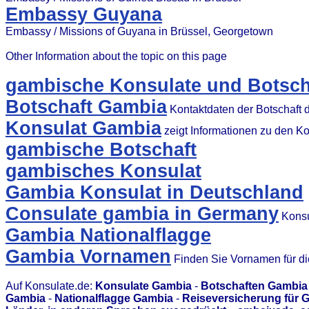
Embassy Guyana
Embassy / Missions of Guyana in Brüssel, Georgetown
Other Information about the topic on this page
gambische Konsulate und Botsch
Botschaft Gambia
Kontaktdaten der Botschaft 
Konsulat Gambia
zeigt Informationen zu den K
gambische Botschaft
gambisches Konsulat
Gambia Konsulat in Deutschland
Consulate gambia in Germany
Konsu
Gambia Nationalflagge
Gambia Vornamen
Finden Sie Vornamen für d
Auf Konsulate.de:
Konsulate Gambia
-
Botschaften Gambia
Gambia
-
Nationalflagge Gambia
-
Reiseversicherung für 