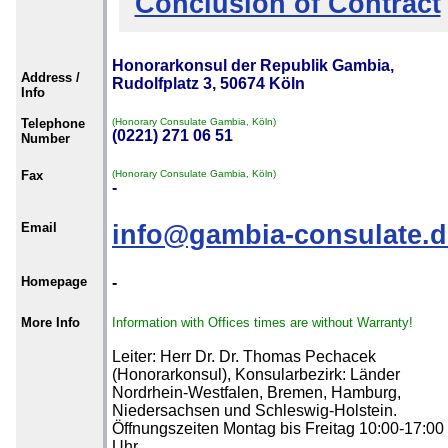
Conclusion of Contract
Honorarkonsul der Republik Gambia,
Address /
Rudolfplatz 3, 50674 Köln
Info
Telephone
(Honorary Consulate Gambia, Köln)
(0221) 271 06 51
Number
Fax
(Honorary Consulate Gambia, Köln)
-
Email
info@gambia-consulate.d
Homepage
-
More Info
Information with Offices times are without Warranty!
Leiter: Herr Dr. Dr. Thomas Pechacek
(Honorarkonsul), Konsularbezirk: Länder
Nordrhein-Westfalen, Bremen, Hamburg,
Niedersachsen und Schleswig-Holstein.
Öffnungszeiten Montag bis Freitag 10:00-17:00
Uhr.