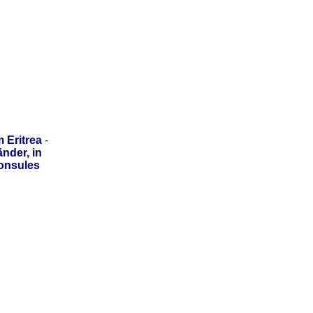
 Eritrea
-
nder, in
onsules