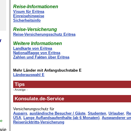
Reise-Informationen
Visum für Eritrea
Einreisehinweise
Sicherheitsinfo
Reise-Versicherung
Reise-Versicherungsschutz Eritrea
r
Weitere Informationen
Landkarte von Eritrea
Nationalflagge von Eritrea
Zahlen und Fakten über Eritrea
Mehr Länder mit Anfangsbuchstabe E
Länderauswahl E
Tips
- Anzeige -
Konsulate.de-Service
Versicherungsschutz für
Aupairs
,
ausländische Besucher / Gäste
,
Studenten
,
Urlauber
,
Re
USA
,
Lange Auflandsaufenthalte (ab 6 Monaten)
,
Auswanderer un
ne
Reiserücktritts-Versicherung
wie