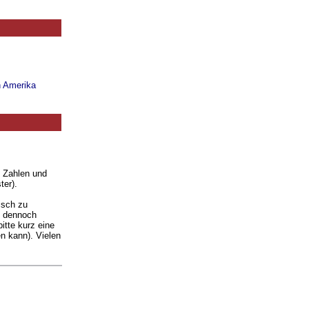
n Amerika
. Zahlen und
ter).
isch zu
ie dennoch
itte kurz eine
n kann). Vielen