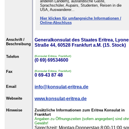
anderen Ländern), ausländische Gäste,
Sprachschüler, Aupairs, Studenten, Reisen in die
USA, Auswanderer...
Hier klicken für umfangreiche Informationen /
Online-Abschluss
Anschrift /
Generalkonsulat des Staates Eritrea, Lyone
Beschreibung
Straße 44, 60528 Frankfurt a.M. (15. Stock)
Telefon
(Konsulat Eritrea, Frankfurt)
(0 69) 69534600
Fax
(Konsulat Eritrea, Frankfurt)
0 69-43 87 48
Email
info@konsulat-eritrea.de
Webseite
www.konsulat-eritrea.de
Hinweise
Zusätzliche Informationen zum Eritrea Konsulat in
Frankfurt
Angaben zu Öffnungszeiten (sofern angegeben) sind oh
Gewähr!
Sprechzeit: Montag-Donnerstag 8:00-11:00 so