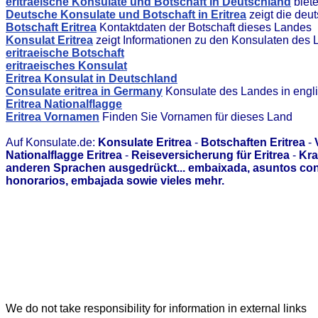
eritraeische Konsulate und Botschaft in Deutschland
biet
Deutsche Konsulate und Botschaft in Eritrea
zeigt die deu
Botschaft Eritrea
Kontaktdaten der Botschaft dieses Landes
Konsulat Eritrea
zeigt Informationen zu den Konsulaten des
eritraeische Botschaft
eritraeisches Konsulat
Eritrea Konsulat in Deutschland
Consulate eritrea in Germany
Konsulate des Landes in engl
Eritrea Nationalflagge
Eritrea Vornamen
Finden Sie Vornamen für dieses Land
Auf Konsulate.de:
Konsulate Eritrea
-
Botschaften Eritrea
-
Nationalflagge Eritrea
-
Reiseversicherung für Eritrea
-
Kra
anderen Sprachen ausgedrückt... embaixada, asuntos con
honorarios, embajada sowie vieles mehr.
We do not take responsibility for information in external links