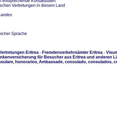
et entsprechende Kontaktdaten
tschen Vertretungen in diesem Land
 Landes
ischer Sprache
Vertretungen Eritrea
-
Fremdenverkehrsämter Eritrea
-
Visum
nkenversicherung für Besucher aus Eritrea und anderen Lä
sulare, honorarios, Ambassade, consulado, consulados, c