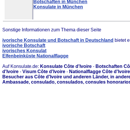
Botschaften in München
Konsulate in München
Sonstige Informationen zum Thema dieser Seite
ivorische Konsulate und Botschaft in Deutschland
bietet 
ivorische Botschaft
ivorisches Konsulat
Elfenbeinküste Nationalflagge
Auf Konsulate.de:
Konsulate Côte d'lvoire
-
Botschaften Côt
d'lvoire
-
Visum Côte d'lvoire
-
Nationalflagge Côte d'lvoire
Besucher aus Côte d'lvoire und anderen Länder, in ander
Ambassade, consulado, consulados, consules honorarios,