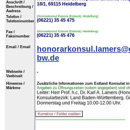
Anschrift /
18/1, 69115 Heidelberg
Beschreibung /
Aadress
Telefon /
(Honorarkonsul Estonia (Estland), Heidelberg)
(06221) 35 45 475
Telefoninumber
Fax /
(Honorarkonsul Estonia (Estland), Heidelberg)
(06221) 35 45 476
Faksinumber
Email / Email
honorarkonsul.lamers@e
bw.de
Webseite /
-
Veebisait
Hinweise /
Zusätzliche Informationen zum Estland Konsulat in
Märkme
Angaben zu Öffnungszeiten (sofern angegeben) sind o
Leiter: Herr Prof. h.c. Dr. Karl A. Lamers (Hon
Konsularbezirk: Land Baden-Württemberg. Ge
Donnerstag und Freitag 10.00-12.00 Uhr.
--------------------------------------------------------------