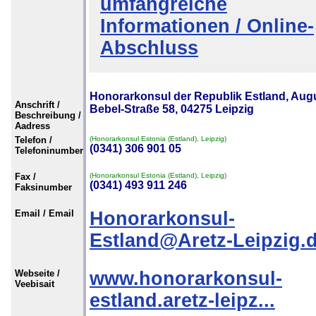
umfangreiche
Informationen / Online-
Abschluss
Honorarkonsul der Republik Estland, Aug
Anschrift /
Bebel-Straße 58, 04275 Leipzig
Beschreibung /
Aadress
Telefon /
(Honorarkonsul Estonia (Estland), Leipzig)
(0341) 306 901 05
Telefoninumber
Fax /
(Honorarkonsul Estonia (Estland), Leipzig)
(0341) 493 911 246
Faksinumber
Email / Email
Honorarkonsul-
Estland@Aretz-Leipzig.
Webseite /
www.honorarkonsul-
Veebisait
estland.aretz-leipz...