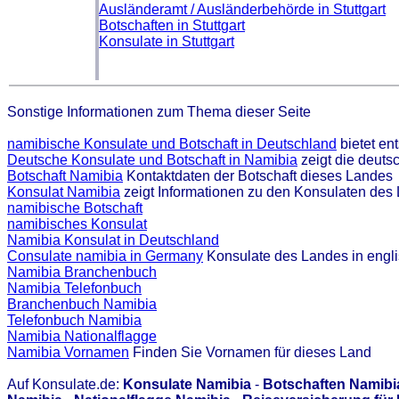
Ausländeramt / Ausländerbehörde in Stuttgart
Botschaften in Stuttgart
Konsulate in Stuttgart
Sonstige Informationen zum Thema dieser Seite
namibische Konsulate und Botschaft in Deutschland
bietet en
Deutsche Konsulate und Botschaft in Namibia
zeigt die deuts
Botschaft Namibia
Kontaktdaten der Botschaft dieses Landes
Konsulat Namibia
zeigt Informationen zu den Konsulaten des
namibische Botschaft
namibisches Konsulat
Namibia Konsulat in Deutschland
Consulate namibia in Germany
Konsulate des Landes in engl
Namibia Branchenbuch
Namibia Telefonbuch
Branchenbuch Namibia
Telefonbuch Namibia
Namibia Nationalflagge
Namibia Vornamen
Finden Sie Vornamen für dieses Land
Auf Konsulate.de:
Konsulate Namibia
-
Botschaften Namibi