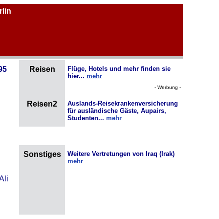
rlin
95
Reisen
Flüge, Hotels und mehr finden sie
hier...
mehr
- Werbung -
Reisen2
Auslands-Reisekrankenversicherung
für ausländische Gäste, Aupairs,
Studenten...
mehr
Sonstiges
Weitere Vertretungen von Iraq (Irak)
mehr
Ali