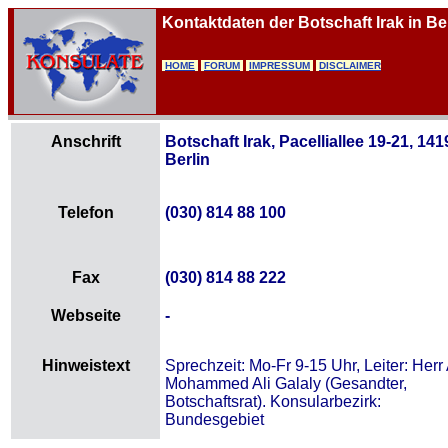
Kontaktdaten der Botschaft Irak in Be
HOME
FORUM
IMPRESSUM
DISCLAIMER
Anschrift
Botschaft Irak, Pacelliallee 19-21, 141
Berlin
Telefon
(030) 814 88 100
Fax
(030) 814 88 222
Webseite
-
Hinweistext
Sprechzeit: Mo-Fr 9-15 Uhr, Leiter: Herr 
Mohammed Ali Galaly (Gesandter,
Botschaftsrat). Konsularbezirk:
Bundesgebiet