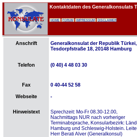
Kontaktdaten des Generalkonsulats 
HOME
FORUM
IMPRESSUM
DISCLAIMER
Anschrift
Generalkonsulat der Republik Türkei,
Tesdorpfstraße 18, 20148 Hamburg
Telefon
(0 40) 4 48 03 30
Fax
0 40-44 52 58
Webseite
-
Hinweistext
Sprechzeit: Mo-Fr 08.30-12.00,
Nachmittags NUR nach vorheriger
Terminabsprache, Konsularbezirk: Länd
Hamburg und Schleswig-Holstein. Leite
Herr Berati Alver (Generalkonsul)