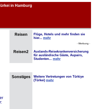
Türkei in Hamburg
Reisen
Flüge, Hotels und mehr finden sie
hier...
mehr
- Werbung -
Reisen2
Auslands-Reisekrankenversicherung
für ausländische Gäste, Aupairs,
Studenten...
mehr
Sonstiges
Weitere Vertretungen von Türkiye
(Türkei)
mehr
er
r: