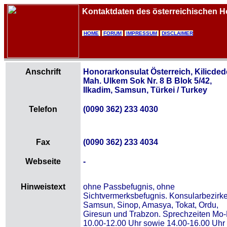
Kontaktdaten des österreichischen H
HOME
FORUM
IMPRESSUM
DISCLAIMER
Anschrift
Honorarkonsulat Österreich, Kilicded
Mah. Ulkem Sok Nr. 8 B Blok 5/42,
Ilkadim, Samsun, Türkei / Turkey
Telefon
(0090 362) 233 4030
Fax
(0090 362) 233 4034
Webseite
-
Hinweistext
ohne Passbefugnis, ohne
Sichtvermerksbefugnis. Konsularbezirke
Samsun, Sinop, Amasya, Tokat, Ordu,
Giresun und Trabzon. Sprechzeiten Mo-
10.00-12.00 Uhr sowie 14.00-16.00 Uhr