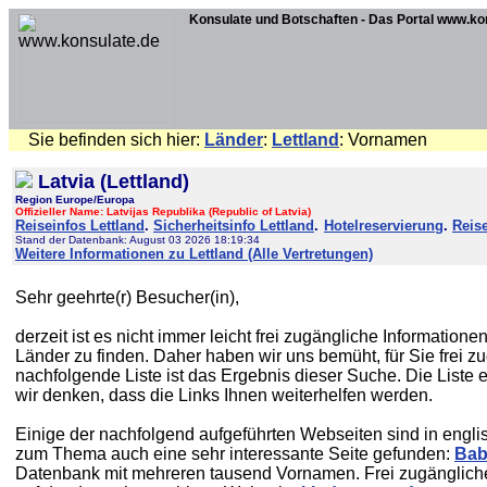
Konsulate und Botschaften - Das Portal www.ko
Sie befinden sich hier:
Länder
:
Lettland
: Vornamen
Latvia (Lettland)
Region Europe/Europa
Offizieller Name: Latvijas Republika (Republic of Latvia)
Reiseinfos Lettland
.
Sicherheitsinfo Lettland
.
Hotelreservierung
.
Reise
Stand der Datenbank: August 03 2026 18:19:34
Weitere Informationen zu Lettland (Alle Vertretungen)
Sehr geehrte(r) Besucher(in),
derzeit ist es nicht immer leicht frei zugängliche Informati
Länder zu finden. Daher haben wir uns bemüht, für Sie frei 
nachfolgende Liste ist das Ergebnis dieser Suche. Die Liste e
wir denken, dass die Links Ihnen weiterhelfen werden.
Einige der nachfolgend aufgeführten Webseiten sind in engl
zum Thema auch eine sehr interessante Seite gefunden:
Bab
Datenbank mit mehreren tausend Vornamen. Frei zugänglich