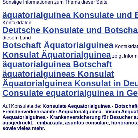
Sonstige Informationen zum Thema dieser Seite
äquatorialguinea Konsulate und 
Kontaktdaten
Deutsche Konsulate und Botschaf
diesem Land
Botschaft Äquatorialguinea
Kontaktdat
Konsulat Äquatorialguinea
zeigt Infor
äquatorialguinea Botschaft
äquatorialguineas Konsulat
Äquatorialguinea Konsulat in De
Consulate equatorialguinea in G
Auf Konsulate.de:
Konsulate Aequatorialguinea
-
Botschaft
Fremdenverkehrsämter Aequatorialguinea
-
Visum Aequat
Aequatorialguinea
-
Krankenversicherung für Besucher au
ausgedrückt... embaixada, asuntos consulare, honorario
sowie vieles mehr.