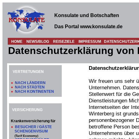
Konsulate und Botschaften
Das Portal www.konsulate.de
HOME
NEWS/BLOG
REISEZIELE
IMPRESSUM
DATENSCHUTZER
Datenschutzerklärung von 
Datenschutzerkläru
VERTRETUNGEN
Wir freuen uns sehr 
●
NACH LÄNDERN
Unternehmen. Datens
●
NACH STÄDTEN
●
NACH KONTINENTEN
Stellenwert für die Ge
Dienstleistungen Mic
Internetseiten der In
VERSICHERUNG
Winterberg ist grund
personenbezogener Da
Krankenversicherung für
betroffene Person be
●
BESUCHER / GÄSTE
SCHENGENVISUM
Unternehmens über un
(Tarif Economy)