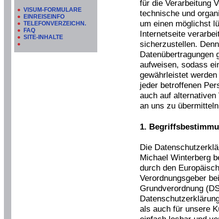
für die Verarbeitung 
●
VISUM-FORMULARE
technische und orga
●
EINREISEINFO
um einen möglichst l
●
TELEFONVERZEICHN.
●
FAQ
Internetseite verarb
●
SITE-INHALTE
sicherzustellen. Den
●
Datenübertragungen g
aufweisen, sodass ein
gewährleistet werden
jeder betroffenen Pe
auch auf alternativen
an uns zu übermitteln
1. Begriffsbestimm
Die Datenschutzerklär
Michael Winterberg be
durch den Europäisch
Verordnungsgeber be
Grundverordnung (D
Datenschutzerklärung 
als auch für unsere 
einfach lesbar und ve