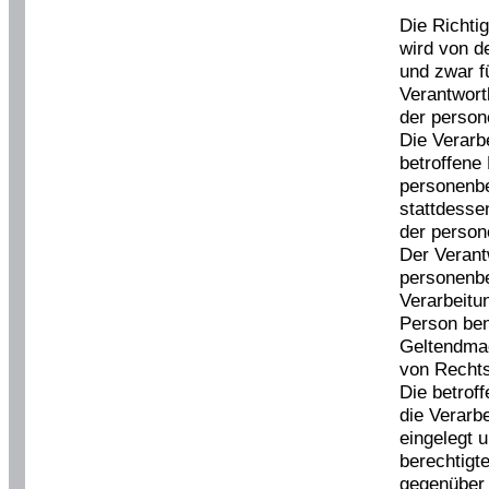
Die Richti
wird von d
und zwar f
Verantwortl
der person
Die Verarb
betroffene
personenb
stattdesse
der perso
Der Verant
personenb
Verarbeitun
Person ben
Geltendma
von Recht
Die betrof
die Verarb
eingelegt u
berechtigt
gegenüber 