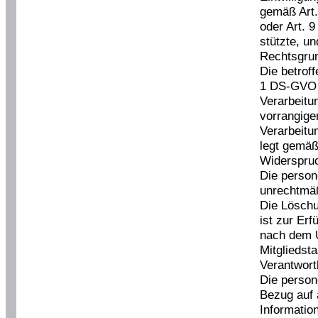
gemäß Art
oder Art. 
stützte, un
Rechtsgrun
Die betrof
1 DS-GVO 
Verarbeitu
vorrangige
Verarbeitu
legt gemäß
Widerspruc
Die perso
unrechtmäß
Die Lösch
ist zur Erf
nach dem 
Mitgliedsta
Verantwortl
Die perso
Bezug auf 
Informatio