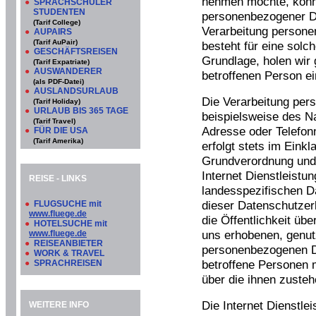
nehmen möchte, könnt
●
SPRACHSCHÜLER
STUDENTEN
personenbezogener Da
(Tarif College)
Verarbeitung persone
●
AUPAIRS
(Tarif AuPair)
besteht für eine solc
●
GESCHÄFTSREISEN
Grundlage, holen wir 
(Tarif Expatriate)
●
AUSWANDERER
betroffenen Person ei
(als PDF-Datei)
●
AUSLANDSURLAUB
Die Verarbeitung per
(Tarif Holiday)
●
URLAUB BIS 365 TAGE
beispielsweise des N
(Tarif Travel)
Adresse oder Telefon
●
FÜR DIE USA
(Tarif Amerika)
erfolgt stets im Eink
Grundverordnung und 
Internet Dienstleistu
REISE - LINKS
landesspezifischen D
dieser Datenschutze
●
FLUGSUCHE mit
www.fluege.de
die Öffentlichkeit üb
●
HOTELSUCHE mit
uns erhobenen, genut
www.fluege.de
●
REISEANBIETER
personenbezogenen D
●
WORK & TRAVEL
betroffene Personen 
●
SPRACHREISEN
über die ihnen zuste
Die Internet Dienstle
WEITERE INFO