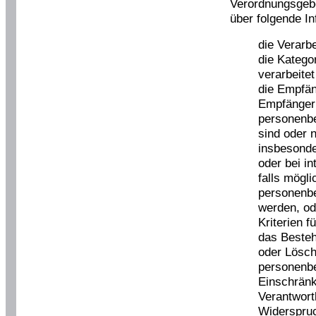
Verordnungsgebe
über folgende I
die Verarb
die Katego
verarbeite
die Empfän
Empfänger
personenb
sind oder 
insbesonde
oder bei i
falls mögli
personenb
werden, ode
Kriterien f
das Besteh
oder Lösch
personenb
Einschränk
Verantwort
Widerspruc