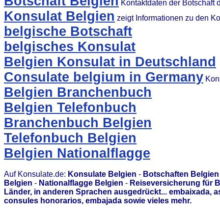
Botschaft Belgien
Kontaktdaten der Botschaft 
Konsulat Belgien
zeigt Informationen zu den K
belgische Botschaft
belgisches Konsulat
Belgien Konsulat in Deutschland
Consulate belgium in Germany
Kons
Belgien Branchenbuch
Belgien Telefonbuch
Branchenbuch Belgien
Telefonbuch Belgien
Belgien Nationalflagge
Auf Konsulate.de:
Konsulate Belgien
-
Botschaften Belgien
Belgien
-
Nationalflagge Belgien
-
Reiseversicherung für B
Länder, in anderen Sprachen ausgedrückt... embaixada, 
consules honorarios, embajada sowie vieles mehr.