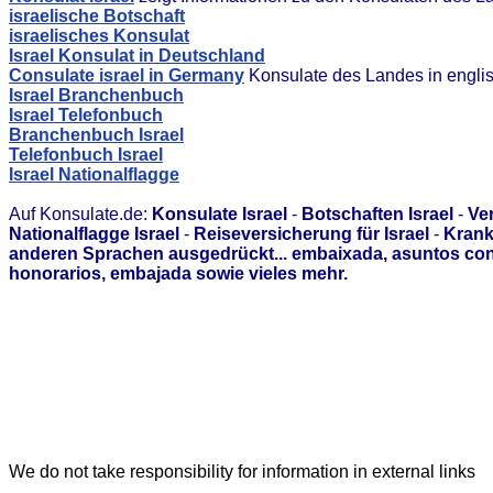
israelische Botschaft
israelisches Konsulat
Israel Konsulat in Deutschland
Consulate israel in Germany
Konsulate des Landes in engli
Israel Branchenbuch
Israel Telefonbuch
Branchenbuch Israel
Telefonbuch Israel
Israel Nationalflagge
Auf Konsulate.de:
Konsulate Israel
-
Botschaften Israel
-
Ver
Nationalflagge Israel
-
Reiseversicherung für Israel
-
Krank
anderen Sprachen ausgedrückt... embaixada, asuntos con
honorarios, embajada sowie vieles mehr.
We do not take responsibility for information in external links