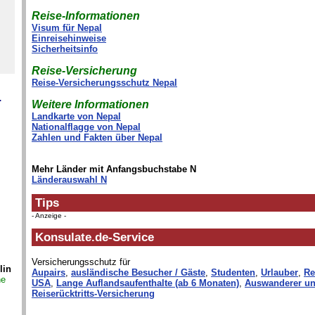
Reise-Informationen
Visum für Nepal
Einreisehinweise
Sicherheitsinfo
Reise-Versicherung
Reise-Versicherungsschutz Nepal
.
Weitere Informationen
Landkarte von Nepal
Nationalflagge von Nepal
Zahlen und Fakten über Nepal
Mehr Länder mit Anfangsbuchstabe N
Länderauswahl N
Tips
- Anzeige -
Konsulate.de-Service
Versicherungsschutz für
lin
Aupairs
,
ausländische Besucher / Gäste
,
Studenten
,
Urlauber
,
Re
ne
USA
,
Lange Auflandsaufenthalte (ab 6 Monaten)
,
Auswanderer un
Reiserücktritts-Versicherung