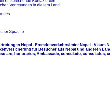
tet entsprechende Kontaktdaten
schen Vertretungen in diesem Land
Landes
scher Sprache
rtretungen Nepal
-
Fremdenverkehrsämter Nepal
-
Visum N
kenversicherung für Besucher aus Nepal und anderen Länd
sulare, honorarios, Ambassade, consulado, consulados, c