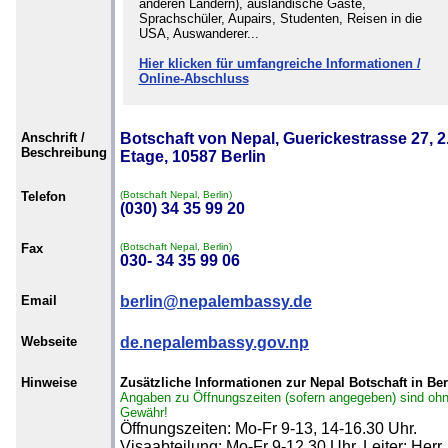
anderen Ländern), ausländische Gäste,
Sprachschüler, Aupairs, Studenten, Reisen in die
USA, Auswanderer...
Hier klicken für umfangreiche Informationen /
Online-Abschluss
Anschrift /
Botschaft von Nepal, Guerickestrasse 27, 2
Beschreibung
Etage, 10587 Berlin
Telefon
(Botschaft Nepal, Berlin)
(030) 34 35 99 20
Fax
(Botschaft Nepal, Berlin)
030- 34 35 99 06
Email
berlin@nepalembassy.de
Webseite
de.nepalembassy.gov.np
Hinweise
Zusätzliche Informationen zur Nepal Botschaft in Ber
Angaben zu Öffnungszeiten (sofern angegeben) sind oh
Gewähr!
Öffnungszeiten: Mo-Fr 9-13, 14-16.30 Uhr.
Visaabteilung: Mo-Fr 9-12.30 Uhr. Leiter: Herr