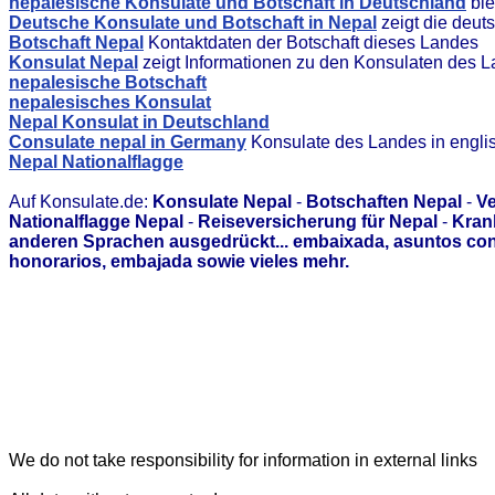
nepalesische Konsulate und Botschaft in Deutschland
bie
Deutsche Konsulate und Botschaft in Nepal
zeigt die deut
Botschaft Nepal
Kontaktdaten der Botschaft dieses Landes
Konsulat Nepal
zeigt Informationen zu den Konsulaten des 
nepalesische Botschaft
nepalesisches Konsulat
Nepal Konsulat in Deutschland
Consulate nepal in Germany
Konsulate des Landes in engli
Nepal Nationalflagge
Auf Konsulate.de:
Konsulate Nepal
-
Botschaften Nepal
-
Ve
Nationalflagge Nepal
-
Reiseversicherung für Nepal
-
Kran
anderen Sprachen ausgedrückt... embaixada, asuntos con
honorarios, embajada sowie vieles mehr.
We do not take responsibility for information in external links