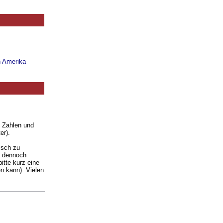
n Amerika
. Zahlen und
er).
isch zu
ie dennoch
itte kurz eine
n kann). Vielen