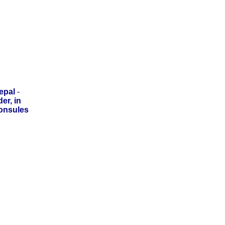
epal
-
er, in
onsules