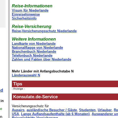
Reise-Informationen
Visum für Niederlande
Einreisehinweise
Sicherheitsinfo
Reise-Versicherung
Reise-Versicherungsschutz Niederlande
Weitere Informationen
Landkarte von Niederlande
Nationalflagge von Niederlande
Branchenbuch Niederlande
Telefonbuch Niederlande
Zahlen und Fakten über Niederlande
Mehr Länder mit Anfangsbuchstabe N
Länderauswahl N
Tips
- Anzeige -
nd
Konsulate.de-Service
 in
Versicherungsschutz für
ne
Aupairs
,
ausländische Besucher / Gäste
,
Studenten
,
Urlauber
,
Re
USA
,
Lange Auflandsaufenthalte (ab 6 Monaten)
,
Auswanderer un
en
Reiserücktritts-Versicherung