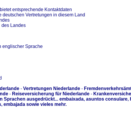
bietet entsprechende Kontaktdaten
ie deutschen Vertretungen in diesem Land
andes
n des Landes
n englischer Sprache
d
ederlande
-
Vertretungen Niederlande
-
Fremdenverkehrsämt
ande
-
Reiseversicherung für Niederlande
-
Krankenversiche
n Sprachen ausgedrückt... embaixada, asuntos consulare, 
 embajada sowie vieles mehr.