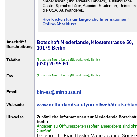
Niederlanden (und anderen Ländern), ausländische
Gäste, Sprachschüler, Aupairs, Studenten, Reisen in
die USA, Auswanderer...
Hier klicken für umfangreiche Informationen /
Online-Abschluss
Anschrift /
Botschaft Niederlande, Klosterstrasse 50,
Beschreibung
10179 Berlin
Telefon
(Botschaft Netherlands (Niederlande), Berlin)
(030) 20 95 60
Fax
(Botschaft Netherlands (Niederlande), Berlin)
-
Email
bln-az@minbuza.nl
Webseite
www.netherlandsandyou.nl/web/deutschla
Hinweise
Zusätzliche Informationen zur Niederlande Botschaft
Berlin
Angaben zu Öffnungszeiten (sofern angegeben) sind oh
Gewähr!
Leiterin: I.E. Frau Hester Marie-Jeanne Soms