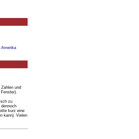
n Amerika
. Zahlen und
 Fenster).
isch zu
ie dennoch
itte kurz eine
n kann). Vielen