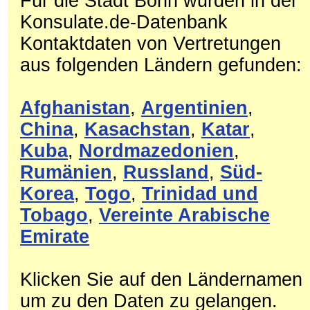
Für die Stadt Bonn wurden in der
Konsulate.de-Datenbank
Kontaktdaten von Vertretungen
aus folgenden Ländern gefunden:
Afghanistan
,
Argentinien
,
China
,
Kasachstan
,
Katar
,
Kuba
,
Nordmazedonien
,
Rumänien
,
Russland
,
Süd-
Korea
,
Togo
,
Trinidad und
Tobago
,
Vereinte Arabische
Emirate
Klicken Sie auf den Ländernamen
um zu den Daten zu gelangen.