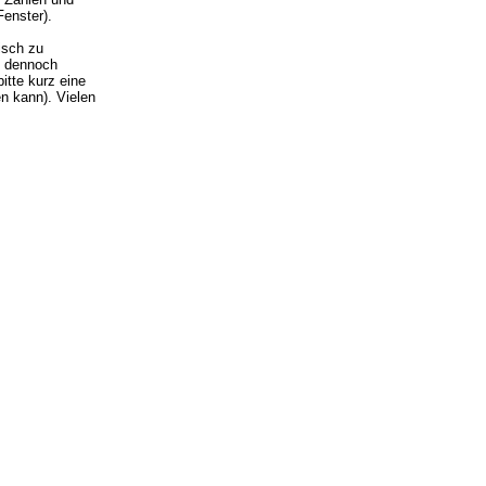
Fenster).
isch zu
ie dennoch
itte kurz eine
n kann). Vielen