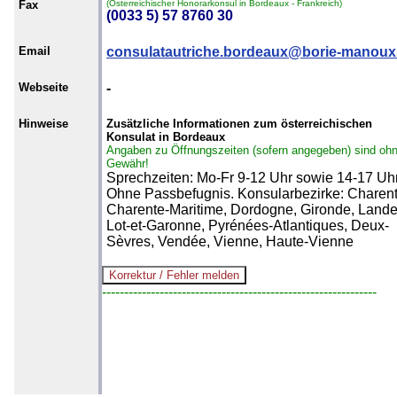
Fax
(Österreichischer Honorarkonsul in Bordeaux - Frankreich)
(0033 5) 57 8760 30
Email
consulatautriche.bordeaux@borie-manoux.
Webseite
-
Hinweise
Zusätzliche Informationen zum österreichischen
Konsulat in Bordeaux
Angaben zu Öffnungszeiten (sofern angegeben) sind oh
Gewähr!
Sprechzeiten: Mo-Fr 9-12 Uhr sowie 14-17 Uhr
Ohne Passbefugnis. Konsularbezirke: Charent
Charente-Maritime, Dordogne, Gironde, Lande
Lot-et-Garonne, Pyrénées-Atlantiques, Deux-
Sèvres, Vendée, Vienne, Haute-Vienne
--------------------------------------------------------------