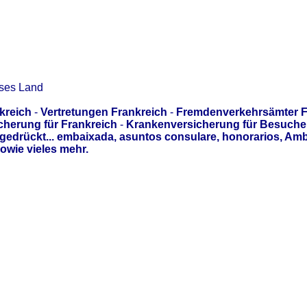
eses Land
kreich
-
Vertretungen Frankreich
-
Fremdenverkehrsämter F
cherung für Frankreich
-
Krankenversicherung für Besuche
gedrückt... embaixada, asuntos consulare, honorarios, Am
owie vieles mehr.