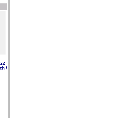
 22
ch /