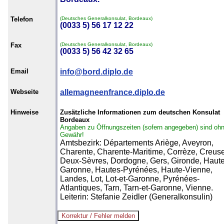
Telefon
(Deutsches Generalkonsulat, Bordeaux)
(0033 5) 56 17 12 22
Fax
(Deutsches Generalkonsulat, Bordeaux)
(0033 5) 56 42 32 65
Email
info@bord.diplo.de
Webseite
allemagneenfrance.diplo.de
Hinweise
Zusätzliche Informationen zum deutschen Konsulat
Bordeaux
Angaben zu Öffnungszeiten (sofern angegeben) sind oh
Gewähr!
Amtsbezirk: Départements Ariège, Aveyron,
Charente, Charente-Maritime, Corrèze, Creuse
Deux-Sèvres, Dordogne, Gers, Gironde, Haute
Garonne, Hautes-Pyrénées, Haute-Vienne,
Landes, Lot, Lot-et-Garonne, Pyrénées-
Atlantiques, Tarn, Tarn-et-Garonne, Vienne.
Leiterin: Stefanie Zeidler (Generalkonsulin)