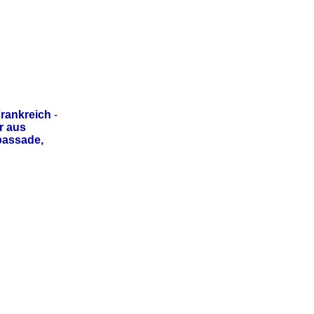
rankreich
-
r aus
bassade,