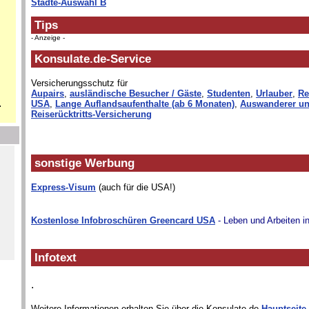
Städte-Auswahl B
Tips
- Anzeige -
Konsulate.de-Service
Versicherungsschutz für
Aupairs
,
ausländische Besucher / Gäste
,
Studenten
,
Urlauber
,
Re
.
USA
,
Lange Auflandsaufenthalte (ab 6 Monaten)
,
Auswanderer un
Reiserücktritts-Versicherung
sonstige Werbung
Express-Visum
(auch für die USA!)
Kostenlose Infobroschüren Greencard USA
- Leben und Arbeiten i
Infotext
.
Weitere Informationen erhalten Sie über die Konsulate.de-
Hauptseite