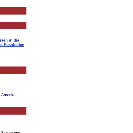
isen in die
d Residenten
,
n Amerika
. Zahlen und