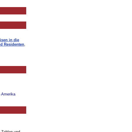
isen in die
d Residenten
,
n Amerika
. Zahlen und