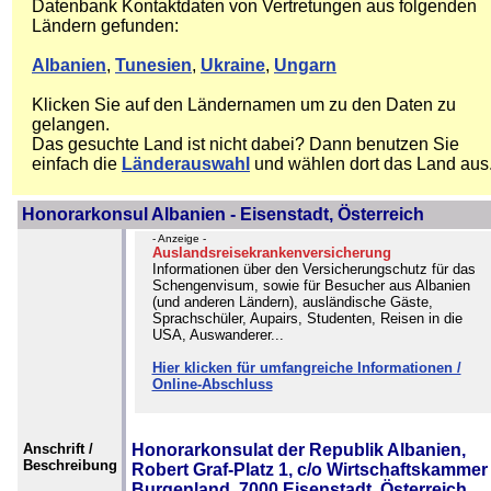
Datenbank Kontaktdaten von Vertretungen aus folgenden
Ländern gefunden:
Albanien
,
Tunesien
,
Ukraine
,
Ungarn
Klicken Sie auf den Ländernamen um zu den Daten zu
gelangen.
Das gesuchte Land ist nicht dabei? Dann benutzen Sie
einfach die
Länderauswahl
und wählen dort das Land aus
Honorarkonsul Albanien - Eisenstadt, Österreich
- Anzeige -
Auslandsreisekrankenversicherung
Informationen über den Versicherungschutz für das
Schengenvisum, sowie für Besucher aus Albanien
(und anderen Ländern), ausländische Gäste,
Sprachschüler, Aupairs, Studenten, Reisen in die
USA, Auswanderer...
Hier klicken für umfangreiche Informationen /
Online-Abschluss
Anschrift /
Honorarkonsulat der Republik Albanien,
Beschreibung
Robert Graf-Platz 1, c/o Wirtschaftskammer
Burgenland, 7000 Eisenstadt, Österreich