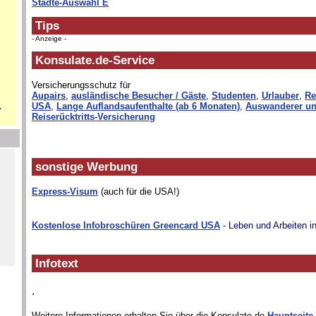
Städte-Auswahl E
Tips
- Anzeige -
Konsulate.de-Service
Versicherungsschutz für
Aupairs
,
ausländische Besucher / Gäste
,
Studenten
,
Urlauber
,
Re
.
USA
,
Lange Auflandsaufenthalte (ab 6 Monaten)
,
Auswanderer un
Reiserücktritts-Versicherung
sonstige Werbung
Express-Visum
(auch für die USA!)
Kostenlose Infobroschüren Greencard USA
- Leben und Arbeiten i
Infotext
.
Weitere Informationen erhalten Sie über die Konsulate.de-
Hauptseite