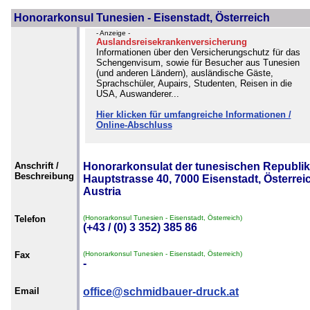
Honorarkonsul Tunesien - Eisenstadt, Österreich
- Anzeige -
Auslandsreisekrankenversicherung
Informationen über den Versicherungschutz für das
Schengenvisum, sowie für Besucher aus Tunesien
(und anderen Ländern), ausländische Gäste,
Sprachschüler, Aupairs, Studenten, Reisen in die
USA, Auswanderer...
Hier klicken für umfangreiche Informationen /
Online-Abschluss
Anschrift /
Honorarkonsulat der tunesischen Republik
Beschreibung
Hauptstrasse 40, 7000 Eisenstadt, Österreic
Austria
Telefon
(Honorarkonsul Tunesien - Eisenstadt, Österreich)
(+43 / (0) 3 352) 385 86
Fax
(Honorarkonsul Tunesien - Eisenstadt, Österreich)
-
Email
office@schmidbauer-druck.at