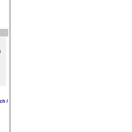
d
ch /