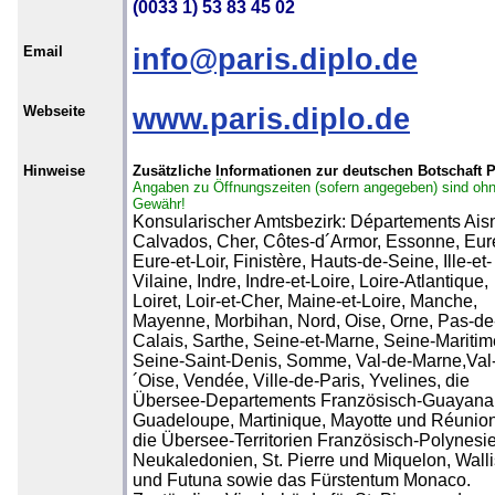
(0033 1) 53 83 45 02
Email
info@paris.diplo.de
Webseite
www.paris.diplo.de
Hinweise
Zusätzliche Informationen zur deutschen Botschaft P
Angaben zu Öffnungszeiten (sofern angegeben) sind oh
Gewähr!
Konsularischer Amtsbezirk: Départements Ais
Calvados, Cher, Côtes-d´Armor, Essonne, Eur
Eure-et-Loir, Finistère, Hauts-de-Seine, Ille-et-
Vilaine, Indre, Indre-et-Loire, Loire-Atlantique,
Loiret, Loir-et-Cher, Maine-et-Loire, Manche,
Mayenne, Morbihan, Nord, Oise, Orne, Pas-de
Calais, Sarthe, Seine-et-Marne, Seine-Maritim
Seine-Saint-Denis, Somme, Val-de-Marne,Val
´Oise, Vendée, Ville-de-Paris, Yvelines, die
Übersee-Departements Französisch-Guayana
Guadeloupe, Martinique, Mayotte und Réunion
die Übersee-Territorien Französisch-Polynesi
Neukaledonien, St. Pierre und Miquelon, Walli
und Futuna sowie das Fürstentum Monaco.