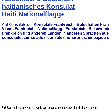
haitianisches Konsulat
Haiti Nationalflagge
Auf Konsulate.de:
Konsulate Frankreich
-
Botschaften Fran
Visum Frankreich
-
Nationalflagge Frankreich
-
Reiseversi
Frankreich und anderen Länder, in anderen Sprachen aus
consulado, consulados, consules honorarios, embajada s
We do not take responsibility for