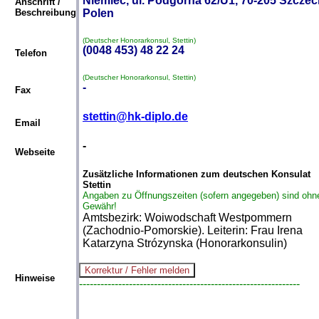
Niemiec, ul. Podgórna 62/U1, 70-205 Szczec
Anschrift /
Beschreibung
Polen
(Deutscher Honorarkonsul, Stettin)
(0048 453) 48 22 24
Telefon
(Deutscher Honorarkonsul, Stettin)
-
Fax
stettin@hk-diplo.de
Email
-
Webseite
Zusätzliche Informationen zum deutschen Konsulat
Stettin
Angaben zu Öffnungszeiten (sofern angegeben) sind ohn
Gewähr!
Amtsbezirk: Woiwodschaft Westpommern
(Zachodnio-Pomorskie). Leiterin: Frau Irena
Katarzyna Strózynska (Honorarkonsulin)
Hinweise
--------------------------------------------------------------