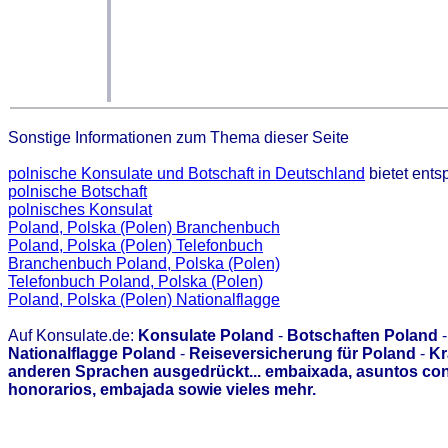
Sonstige Informationen zum Thema dieser Seite
polnische Konsulate und Botschaft in Deutschland
bietet ent
polnische Botschaft
polnisches Konsulat
Poland, Polska (Polen) Branchenbuch
Poland, Polska (Polen) Telefonbuch
Branchenbuch Poland, Polska (Polen)
Telefonbuch Poland, Polska (Polen)
Poland, Polska (Polen) Nationalflagge
Auf Konsulate.de:
Konsulate Poland
-
Botschaften Poland
Nationalflagge Poland
-
Reiseversicherung für Poland
-
Kr
anderen Sprachen ausgedrückt... embaixada, asuntos con
honorarios, embajada sowie vieles mehr.