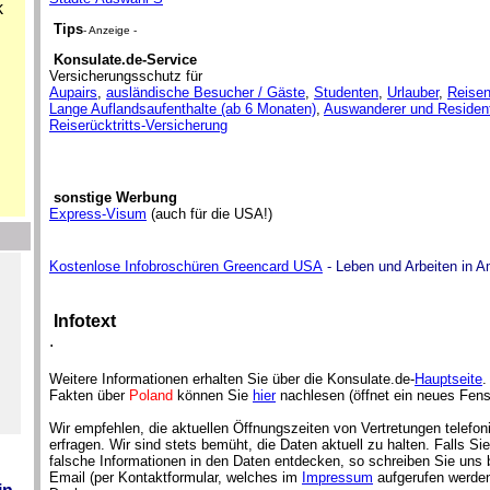
k
Tips
- Anzeige -
Konsulate.de-Service
Versicherungsschutz für
Aupairs
,
ausländische Besucher / Gäste
,
Studenten
,
Urlauber
,
Reisen
Lange Auflandsaufenthalte (ab 6 Monaten)
,
Auswanderer und Residen
Reiserücktritts-Versicherung
sonstige Werbung
Express-Visum
(auch für die USA!)
Kostenlose Infobroschüren Greencard USA
- Leben und Arbeiten in A
Infotext
.
Weitere Informationen erhalten Sie über die Konsulate.de-
Hauptseite
.
Fakten über
Poland
können Sie
hier
nachlesen (öffnet ein neues Fens
Wir empfehlen, die aktuellen Öffnungszeiten von Vertretungen telefon
erfragen. Wir sind stets bemüht, die Daten aktuell zu halten. Falls S
falsche Informationen in den Daten entdecken, so schreiben Sie uns b
Email (per Kontaktformular, welches im
Impressum
aufgerufen werden