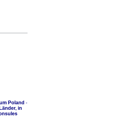
sum Poland
-
änder, in
onsules