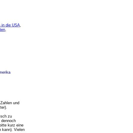
 in die USA
,
ten
,
merika
 Zahlen und
ter).
isch zu
ie dennoch
itte kurz eine
 kann). Vielen