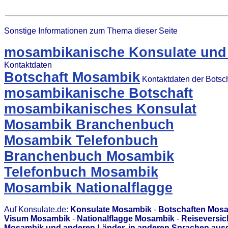
Sonstige Informationen zum Thema dieser Seite
mosambikanische Konsulate und 
Kontaktdaten
Botschaft Mosambik
Kontaktdaten der Botsc
mosambikanische Botschaft
mosambikanisches Konsulat
Mosambik Branchenbuch
Mosambik Telefonbuch
Branchenbuch Mosambik
Telefonbuch Mosambik
Mosambik Nationalflagge
Auf Konsulate.de:
Konsulate Mosambik
-
Botschaften Mos
Visum Mosambik
-
Nationalflagge Mosambik
-
Reiseversi
Mosambik und anderen Länder, in anderen Sprachen ausg