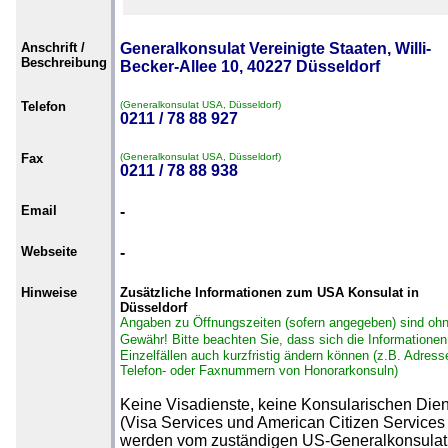
Anschrift /
Generalkonsulat Vereinigte Staaten, Willi-
Beschreibung
Becker-Allee 10, 40227 Düsseldorf
Telefon
(Generalkonsulat USA, Düsseldorf)
0211 / 78 88 927
Fax
(Generalkonsulat USA, Düsseldorf)
0211 / 78 88 938
Email
-
Webseite
-
Hinweise
Zusätzliche Informationen zum USA Konsulat in
Düsseldorf
Angaben zu Öffnungszeiten (sofern angegeben) sind oh
Gewähr!
Bitte beachten Sie, dass sich die Informationen
Einzelfällen auch kurzfristig ändern können (z.B. Adress
Telefon- oder Faxnummern von Honorarkonsuln)
Keine Visadienste, keine Konsularischen Die
(Visa Services und American Citizen Services
werden vom zuständigen US-Generalkonsulat