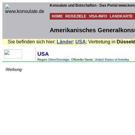
Konsulate und Botschaften - Das Portal www.kons
HOME
REISEZIELE
VISA-INFO
LANDKARTE
Amerikanisches Generalkonsu
Sie befinden sich hier:
Länder
:
USA
: Vertretung in
Düsseld
USA
Region
Other/Sonstige
, Offizieller Name:
United States of Amerika
-Werbung-