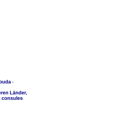
rbuda
-
ren Länder,
, consules