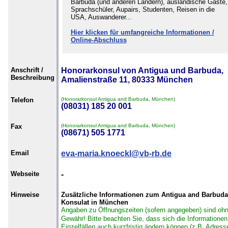
Barbuda (und anderen Ländern), ausländische Gäste,
Sprachschüler, Aupairs, Studenten, Reisen in die
USA, Auswanderer...
Hier klicken für umfangreiche Informationen /
Online-Abschluss
Anschrift /
Honorarkonsul von Antigua und Barbuda,
Beschreibung
Amalienstraße 11, 80333 München
Telefon
(Honorarkonsul Antigua and Barbuda, München)
(08031) 185 20 001
Fax
(Honorarkonsul Antigua and Barbuda, München)
(08671) 505 1771
Email
eva-maria.knoeckl@vb-rb.de
Webseite
-
Hinweise
Zusätzliche Informationen zum Antigua and Barbuda
Konsulat in München
Angaben zu Öffnungszeiten (sofern angegeben) sind oh
Gewähr!
Bitte beachten Sie, dass sich die Informationen
Einzelfällen auch kurzfristig ändern können (z.B. Adress