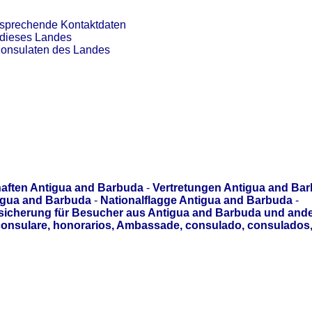
tsprechende Kontaktdaten
 dieses Landes
Konsulaten des Landes
aften Antigua and Barbuda
-
Vertretungen Antigua and Ba
igua and Barbuda
-
Nationalflagge Antigua and Barbuda
-
icherung für Besucher aus Antigua and Barbuda und ande
consulare, honorarios, Ambassade, consulado, consulados