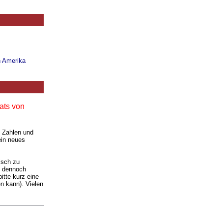
n Amerika
ats von
. Zahlen und
ein neues
isch zu
ie dennoch
itte kurz eine
n kann). Vielen