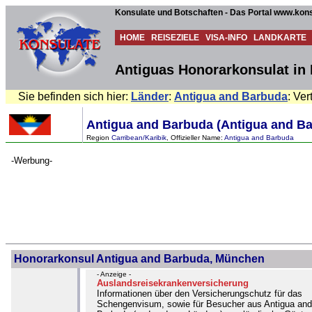
Konsulate und Botschaften - Das Portal www.kons
HOME
REISEZIELE
VISA-INFO
LANDKARTE
Antiguas Honorarkonsulat in
Sie befinden sich hier:
Länder
:
Antigua and Barbuda
: Ver
Antigua and Barbuda (Antigua and B
Region
Carribean/Karibik
, Offizieller Name:
Antigua and Barbuda
-Werbung-
Honorarkonsul Antigua and Barbuda, München
- Anzeige -
Auslandsreisekrankenversicherung
Informationen über den Versicherungschutz für das
Schengenvisum, sowie für Besucher aus Antigua and