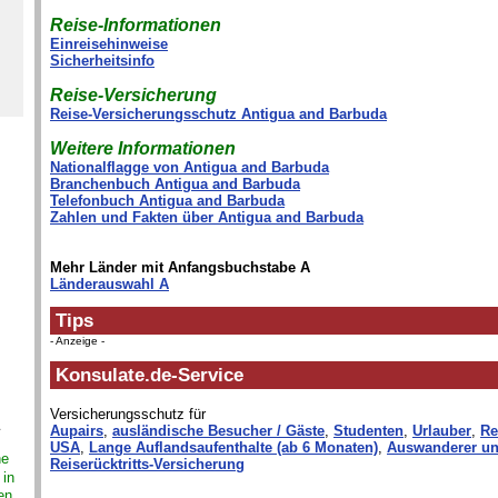
Reise-Informationen
Einreisehinweise
Sicherheitsinfo
Reise-Versicherung
Reise-Versicherungsschutz Antigua and Barbuda
Weitere Informationen
Nationalflagge von Antigua and Barbuda
Branchenbuch Antigua and Barbuda
Telefonbuch Antigua and Barbuda
Zahlen und Fakten über Antigua and Barbuda
Mehr Länder mit Anfangsbuchstabe A
Länderauswahl A
Tips
- Anzeige -
Konsulate.de-Service
Versicherungsschutz für
Aupairs
,
ausländische Besucher / Gäste
,
Studenten
,
Urlauber
,
Re
USA
,
Lange Auflandsaufenthalte (ab 6 Monaten)
,
Auswanderer un
ne
Reiserücktritts-Versicherung
 in
en,