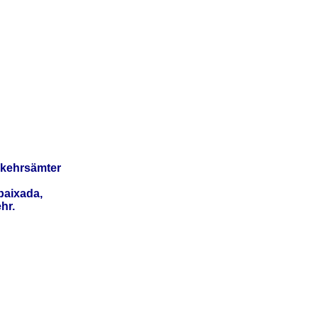
kehrsämter
baixada,
hr.