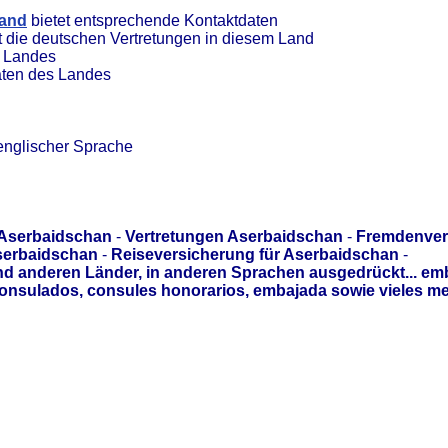
land
bietet entsprechende Kontaktdaten
t die deutschen Vertretungen in diesem Land
s Landes
aten des Landes
englischer Sprache
 Aserbaidschan
-
Vertretungen Aserbaidschan
-
Fremdenver
serbaidschan
-
Reiseversicherung für Aserbaidschan
-
d anderen Länder, in anderen Sprachen ausgedrückt... em
onsulados, consules honorarios, embajada sowie vieles me