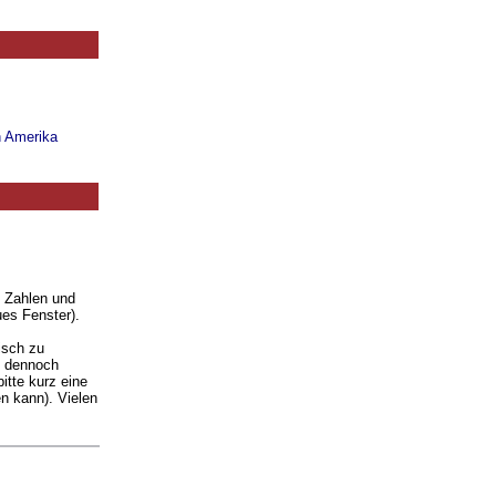
n Amerika
. Zahlen und
ues Fenster).
isch zu
ie dennoch
itte kurz eine
n kann). Vielen