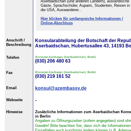
Aserbaidschan (und anderen Ländern), ausländische
Gäste, Sprachschüler, Aupairs, Studenten, Reisen in
die USA, Auswanderer...
Hier klicken für umfangreiche Informationen /
Online-Abschluss
Anschrift /
Konsularabteilung der Botschaft der Repub
Beschreibung
Aserbaidschan, Hubertusallee 43, 14193 Be
Telefon
(Konsulat Azerbaijan (Aserbaidschan), Berlin)
(030) 206 480 63
Fax
(Konsulat Azerbaijan (Aserbaidschan), Berlin)
(030) 219 161 52
Email
konsul@azembassy.de
Webseite
-
Hinweise
Zusätzliche Informationen zum Aserbaidschan Konsu
in Berlin
Angaben zu Öffnungszeiten (sofern angegeben) sind oh
Gewähr!
Bitte beachten Sie, dass sich die Informationen
Einzelfällen auch kurzfristig ändern können (z.B. Adress