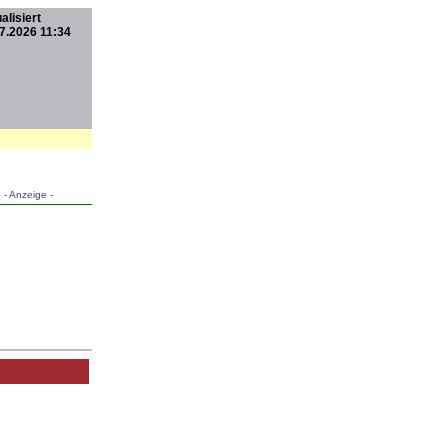
alisiert
7.2026 11:34
- Anzeige -