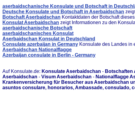
aserbaidschanische Konsulate und Botschaft in Deutsch
Deutsche Konsulate und Botschaft in Aserbaidschan
zeig
Botschaft Aserbaidschan
Kontaktdaten der Botschaft diese
Konsulat Aserbaidschan
zeigt Informationen zu den Konsul
aserbaidschanische Botschaft
aserbaidschanisches Konsulat
Aserbaidschan Konsulat in Deutschland
Consulate azerbaijan in Germany
Konsulate des Landes in 
Aserbaidschan Nationalflagge
Azerbaijan consulate in Berlin - Germany
Auf Konsulate.de:
Konsulate Aserbaidschan
-
Botschaften
Aserbaidschan
-
Visum Aserbaidschan
-
Nationalflagge A
Krankenversicherung für Besucher aus Aserbaidschan un
asuntos consulare, honorarios, Ambassade, consulado, c