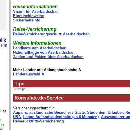
Reise-Informationen
Visum für Aserbaidschan
Einreisehinweise
Sicherheitsinfo
Reise-Versicherung
Reise-Versicherungsschutz Aserbaidschan
lik
Weitere Informationen
rlin
Landkarte von Aserbaidschan
Nationalflagge von Aserbaidschan
Zahlen und Fakten über Aserbaidschan
Mehr Länder mit Anfangsbuchstabe A
Länderauswahl A
Tips
- Anzeige -
Konsulate.de-Service
Versicherungsschutz für
lat
Aupairs
,
ausländische Besucher / Gäste
,
Studenten
,
Urlauber
,
Re
USA
,
Lange Auflandsaufenthalte (ab 6 Monaten)
,
Auswanderer un
ne
Reiserücktritts-Versicherung
 in
en,