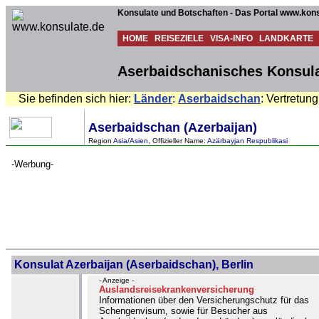
Konsulate und Botschaften - Das Portal www.kons
HOME
REISEZIELE
VISA-INFO
LANDKARTE
Aserbaidschanisches Konsulat
Sie befinden sich hier:
Länder
:
Aserbaidschan
: Vertretung
Aserbaidschan (Azerbaijan)
Region
Asia/Asien
, Offizieller Name:
Azärbayjan Respublikasi
-Werbung-
Konsulat Azerbaijan (Aserbaidschan), Berlin
- Anzeige -
Auslandsreisekrankenversicherung
Informationen über den Versicherungschutz für das
Schengenvisum, sowie für Besucher aus