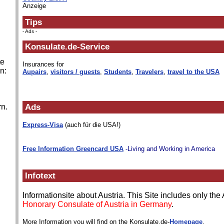
Anzeige
Tips
- Ads -
Konsulate.de-Service
te
Insurances for
n:
Aupairs
,
visitors / guests
,
Students
,
Travelers
,
travel to the USA
n.
Ads
Express-Visa
(auch für die USA!)
Free Information Greencard USA
-Living and Working in America
Infotext
Informationsite about Austria. This Site includes only th
Honorary Consulate of Austria in Germany
.
More Information you will find on the Konsulate.de-
Homepage
.