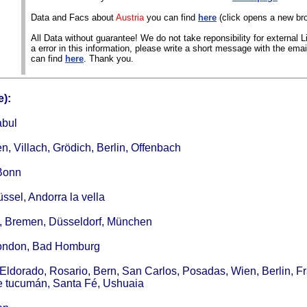
Data and Facs about
Austria
you can find
here
(click opens a new br
All Data without guarantee! We do not take reponsibility for external Li
a error in this information, please write a short message with the ema
can find
here
. Thank you.
):
abul
n, Villach, Grödich, Berlin, Offenbach
 Bonn
ssel, Andorra la vella
in, Bremen, Düsseldorf, München
 London, Bad Homburg
Eldorado, Rosario, Bern, San Carlos, Posadas, Wien, Berlin, Fr
e tucumán, Santa Fé, Ushuaia