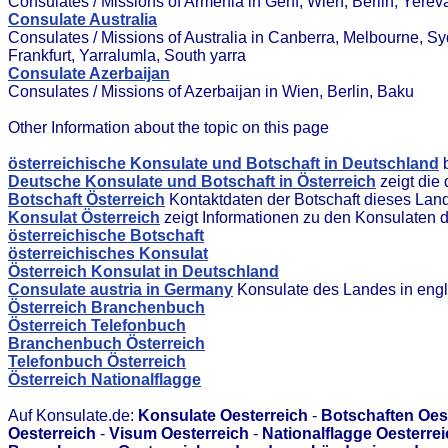
Consulates / Missions of Armenia in Genf, Wien, Berlin, Yerev
Consulate Australia
Consulates / Missions of Australia in Canberra, Melbourne, Syd
Frankfurt, Yarralumla, South yarra
Consulate Azerbaijan
Consulates / Missions of Azerbaijan in Wien, Berlin, Baku
Other Information about the topic on this page
österreichische Konsulate und Botschaft in Deutschland
b
Deutsche Konsulate und Botschaft in Österreich
zeigt die
Botschaft Österreich
Kontaktdaten der Botschaft dieses Lan
Konsulat Österreich
zeigt Informationen zu den Konsulaten 
österreichische Botschaft
österreichisches Konsulat
Österreich Konsulat in Deutschland
Consulate austria in Germany
Konsulate des Landes in engl
Österreich Branchenbuch
Österreich Telefonbuch
Branchenbuch Österreich
Telefonbuch Österreich
Österreich Nationalflagge
Auf Konsulate.de:
Konsulate Oesterreich
-
Botschaften Oes
Oesterreich
-
Visum Oesterreich
-
Nationalflagge Oesterre