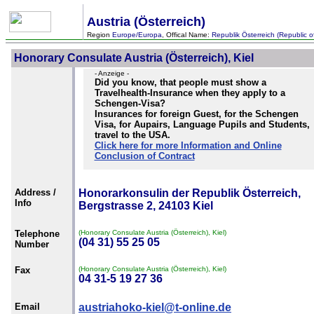
Austria (Österreich)
Region
Europe/Europa
, Offical Name:
Republik Österreich (Republic of
Honorary Consulate Austria (Österreich), Kiel
- Anzeige -
Did you know, that people must show a
Travelhealth-Insurance when they apply to a
Schengen-Visa?
Insurances for foreign Guest, for the Schengen
Visa, for Aupairs, Language Pupils and Students,
travel to the USA.
Click here for more Information and Online
Conclusion of Contract
Address /
Honorarkonsulin der Republik Österreich,
Info
Bergstrasse 2, 24103 Kiel
Telephone
(Honorary Consulate Austria (Österreich), Kiel)
(04 31) 55 25 05
Number
Fax
(Honorary Consulate Austria (Österreich), Kiel)
04 31-5 19 27 36
Email
austriahoko-kiel@t-online.de