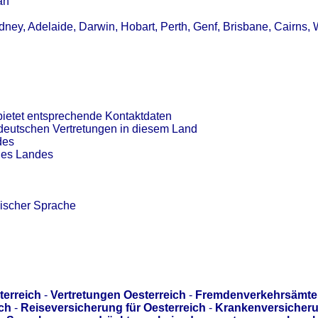
an
ney, Adelaide, Darwin, Hobart, Perth, Genf, Brisbane, Cairns, W
ietet entsprechende Kontaktdaten
 deutschen Vertretungen in diesem Land
des
des Landes
ischer Sprache
terreich
-
Vertretungen Oesterreich
-
Fremdenverkehrsämte
ich
-
Reiseversicherung für Oesterreich
-
Krankenversicheru