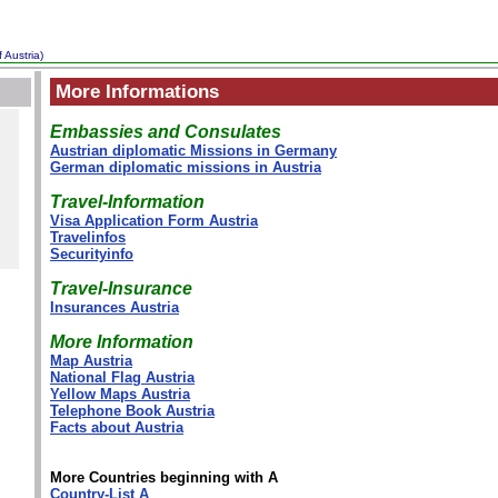
 Austria)
More Informations
Embassies and Consulates
Austrian diplomatic Missions in Germany
German diplomatic missions in Austria
Travel-Information
Visa Application Form Austria
Travelinfos
Securityinfo
Travel-Insurance
Insurances Austria
More Information
Map Austria
National Flag Austria
Yellow Maps Austria
Telephone Book Austria
Facts about Austria
More Countries beginning with A
Country-List A