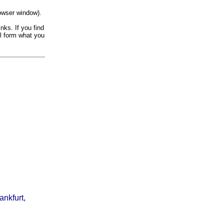
owser window).
nks. If you find
il form what you
ankfurt,