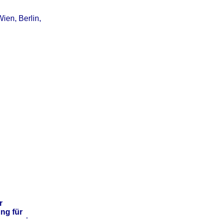
ien, Berlin,
r
ng für