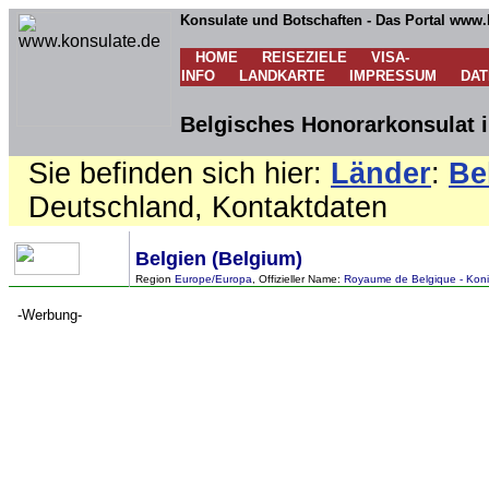
Konsulate und Botschaften - Das Portal www.
HOME
REISEZIELE
VISA-
INFO
LANDKARTE
IMPRESSUM
DA
Belgisches Honorarkonsulat 
Sie befinden sich hier:
Länder
:
Be
Deutschland, Kontaktdaten
Belgien (Belgium)
Region
Europe/Europa
, Offizieller Name:
Royaume de Belgique - Konink
-Werbung-