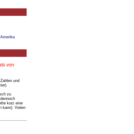
n Amerika
ats von
 Zahlen und
ter).
isch zu
e dennoch
tte kurz eine
 kann). Vielen