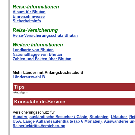
Reise-Informationen
Visum für Bhutan
Einreisehinweise
Sicherheitsinfo
Reise-Versicherung
Reise-Versicherungsschutz Bhutan
Weitere Informationen
Landkarte von Bhutan
Nationalflagge von Bhutan
Zahlen und Fakten über Bhutan
Mehr Länder mit Anfangsbuchstabe B
Länderauswahl B
Tips
- Anzeige -
Konsulate.de-Service
Versicherungsschutz für
Aupairs
,
ausländische Besucher / Gäste
,
Studenten
,
Urlauber
,
Rei
USA
,
Lange Auflandsaufenthalte (ab 6 Monaten)
,
Auswanderer un
Reiserücktritts-Versicherung