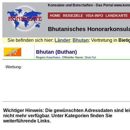
Konsulate und Botschaften - Das Portal www.kons
HOME
REISEZIELE
VISA-INFO
LANDKARTE
Bhutanisches Honorarkonsula
Sie befinden sich hier:
Länder
:
Bhutan
: Vertretung in
Biet
Bhutan (Buthan)
Region
Asia/Asien
, Offizieller Name:
Druk-Yul
-Werbung-
Wichtiger Hinweis: Die gewünschten Adressdaten sind le
nicht mehr verfügbar. Unter
Kategorien
finden Sie
weiterführende Links.