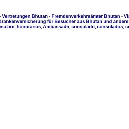
-
Vertretungen Bhutan
-
Fremdenverkehrsämter Bhutan
-
Vi
Krankenversicherung für Besucher aus Bhutan und anderen
sulare, honorarios, Ambassade, consulado, consulados, c