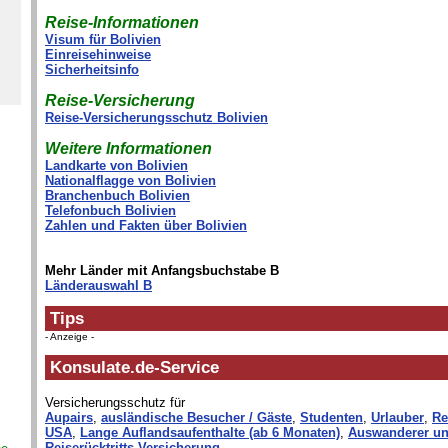
Reise-Informationen
Visum für Bolivien
Einreisehinweise
Sicherheitsinfo
Reise-Versicherung
Reise-Versicherungsschutz Bolivien
Weitere Informationen
Landkarte von Bolivien
Nationalflagge von Bolivien
Branchenbuch Bolivien
Telefonbuch Bolivien
Zahlen und Fakten über Bolivien
Mehr Länder mit Anfangsbuchstabe B
Länderauswahl B
Tips
- Anzeige -
Konsulate.de-Service
Versicherungsschutz für
Aupairs
,
ausländische Besucher / Gäste
,
Studenten
,
Urlauber
,
Re
USA
,
Lange Auflandsaufenthalte (ab 6 Monaten)
,
Auswanderer un
Reiserücktritts-Versicherung