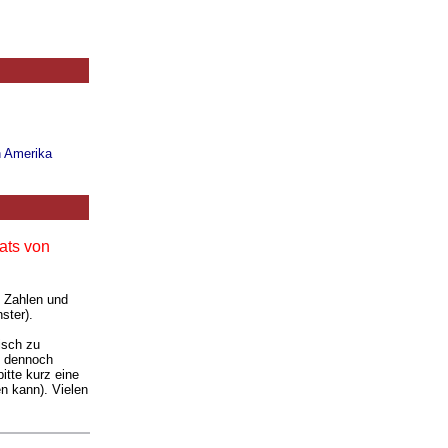
n Amerika
ats von
. Zahlen und
ster).
isch zu
ie dennoch
itte kurz eine
n kann). Vielen