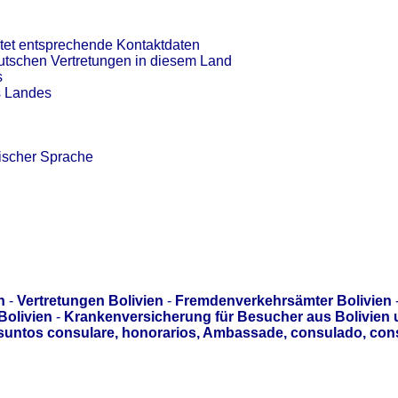
tet entsprechende Kontaktdaten
eutschen Vertretungen in diesem Land
s
s Landes
ischer Sprache
n
-
Vertretungen Bolivien
-
Fremdenverkehrsämter Bolivien
Bolivien
-
Krankenversicherung für Besucher aus Bolivien
asuntos consulare, honorarios, Ambassade, consulado, con