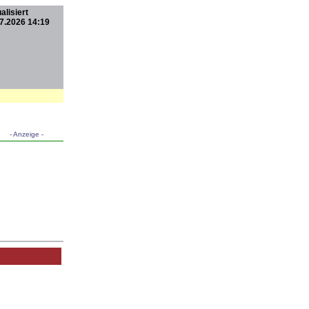
alisiert
7.2026 14:19
- Anzeige -