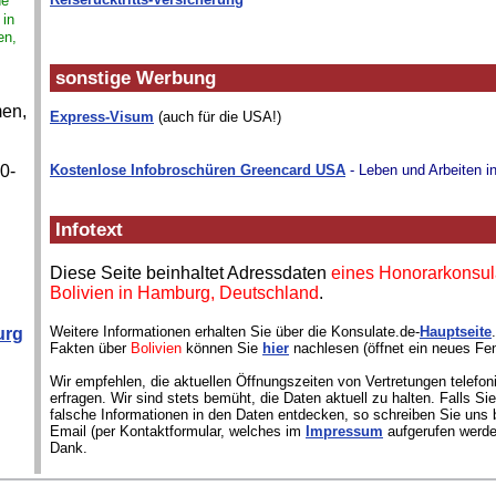
ne
 in
en,
sonstige Werbung
men,
Express-Visum
(auch für die USA!)
0-
Kostenlose Infobroschüren Greencard USA
- Leben und Arbeiten i
Infotext
Diese Seite beinhaltet Adressdaten
eines Honorarkonsul
Bolivien in Hamburg, Deutschland
.
Weitere Informationen erhalten Sie über die Konsulate.de-
Hauptseite
urg
Fakten über
Bolivien
können Sie
hier
nachlesen (öffnet ein neues Fen
Wir empfehlen, die aktuellen Öffnungszeiten von Vertretungen telefon
erfragen. Wir sind stets bemüht, die Daten aktuell zu halten. Falls S
falsche Informationen in den Daten entdecken, so schreiben Sie uns b
Email (per Kontaktformular, welches im
Impressum
aufgerufen werde
Dank.