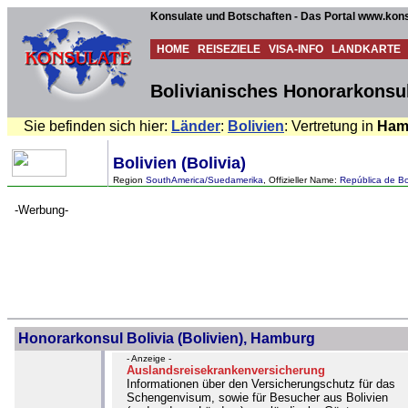
Konsulate und Botschaften - Das Portal www.kons
HOME
REISEZIELE
VISA-INFO
LANDKARTE
Bolivianisches Honorarkonsu
Sie befinden sich hier:
Länder
:
Bolivien
: Vertretung in
Ham
Bolivien (Bolivia)
Region
SouthAmerica/Suedamerika
, Offizieller Name:
República de Bo
-Werbung-
Honorarkonsul Bolivia (Bolivien), Hamburg
- Anzeige -
Auslandsreisekrankenversicherung
Informationen über den Versicherungschutz für das
Schengenvisum, sowie für Besucher aus Bolivien