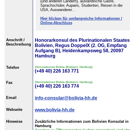
(und anderen Ländern), ausländische Gäste,
Sprachschüler, Aupairs, Studenten, Reisen in die
USA, Auswanderer...
Hier klicken für umfangreiche Informationen /
Online-Abschluss
Anschrift /
Honorarkonsul des Plurinationalen Staates
Beschreibung
Bolivien, Regus DoppelX (2. OG, Empfang
Aufgang B), Heidenkampsweg 58, 20097
Hamburg
Telefon
(Honorarkonsul Bolivia (Bolivien), Hamburg)
(+49 40) 226 163 771
Fax
(Honorarkonsul Bolivia (Bolivien), Hamburg)
(+49 40) 226 163 774
Email
info-consular@bolivia-hh.de
Webseite
www.bolivia-hh.de
Hinweise
Zusätzliche Informationen zum Bolivien Konsulat in
Hamburg