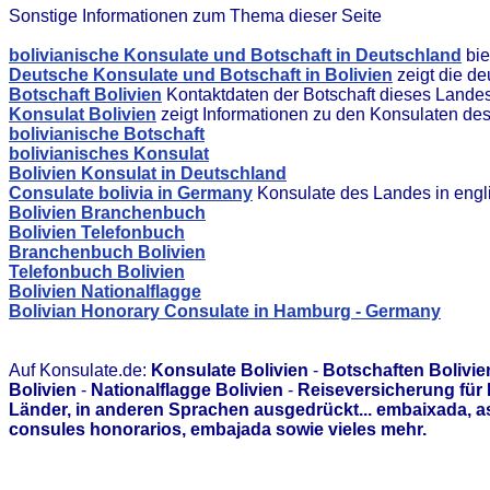
Sonstige Informationen zum Thema dieser Seite
bolivianische Konsulate und Botschaft in Deutschland
bie
Deutsche Konsulate und Botschaft in Bolivien
zeigt die d
Botschaft Bolivien
Kontaktdaten der Botschaft dieses Lande
Konsulat Bolivien
zeigt Informationen zu den Konsulaten de
bolivianische Botschaft
bolivianisches Konsulat
Bolivien Konsulat in Deutschland
Consulate bolivia in Germany
Konsulate des Landes in engl
Bolivien Branchenbuch
Bolivien Telefonbuch
Branchenbuch Bolivien
Telefonbuch Bolivien
Bolivien Nationalflagge
Bolivian Honorary Consulate in Hamburg - Germany
Auf Konsulate.de:
Konsulate Bolivien
-
Botschaften Bolivie
Bolivien
-
Nationalflagge Bolivien
-
Reiseversicherung für 
Länder, in anderen Sprachen ausgedrückt... embaixada, 
consules honorarios, embajada sowie vieles mehr.