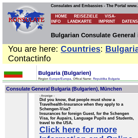
Consulates and Embassies - The Portal www.
HOME
REISEZIELE
VISA-
INFO
LANDKARTE
IMPRINT
DATEN
Bulgarian Consulate General
You are here:
Countries
:
Bulgari
Contactinfo
Bulgaria (Bulgarien)
Region
Europe/Europa
, Offical Name:
Republika Bulgaria
Consulate General Bulgaria (Bulgarien), München
- Anzeige -
Did you know, that people must show a
Travelhealth-Insurance when they apply to a
Schengen-Visa?
Insurances for foreign Guest, for the Schengen
Visa, for Aupairs, Language Pupils and Students,
travel to the USA.
Click here for more