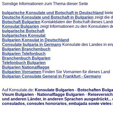
Sonstige Informationen zum Thema dieser Seite
bulgarische Konsulate und Botschaft in Deutschland
biet
Deutsche Konsulate und Botschaft in Bulgarien
zeigt die 
Botschaft Bulgarien
Kontaktdaten der Botschaft dieses Land
Konsulat Bulgarien
zeigt Informationen zu den Konsulaten 
bulgarische Botschaft
bulgarisches Konsulat
Bulgarien Konsulat in Deutschland
Consulate bulgaria in Germany
Konsulate des Landes in en
Bulgarien Branchenbuch
Bulgarien Telefonbuch
Branchenbuch Bulgarien
Telefonbuch Bulgarien
Bulgarien Nationalflagge
Bulgarien Vornamen
Finden Sie Vornamen für dieses Land
Bulgarian Consulate General in Frankfurt - Germany
Auf Konsulate.de:
Konsulate Bulgarien
-
Botschaften Bulga
Visum Bulgarien
-
Nationalflagge Bulgarien
-
Reiseversich
und anderen Länder, in anderen Sprachen ausgedrückt...
consulados, consules honorarios, embajada sowie vieles 