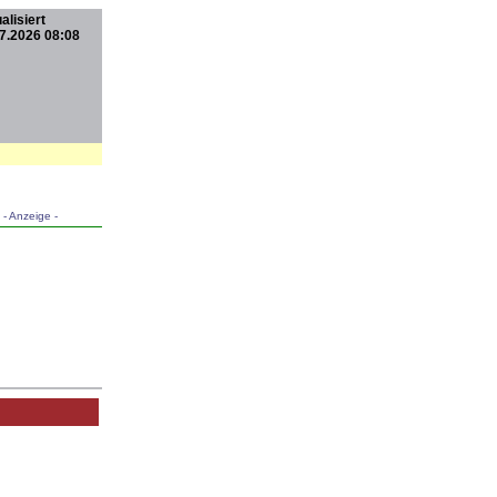
alisiert
7.2026 08:08
- Anzeige -