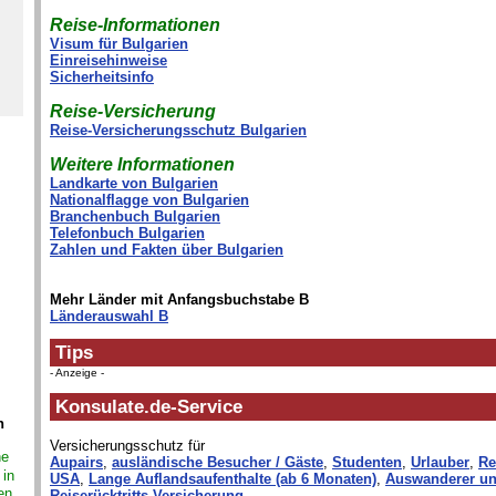
Reise-Informationen
Visum für Bulgarien
Einreisehinweise
Sicherheitsinfo
Reise-Versicherung
Reise-Versicherungsschutz Bulgarien
Weitere Informationen
Landkarte von Bulgarien
Nationalflagge von Bulgarien
Branchenbuch Bulgarien
Telefonbuch Bulgarien
Zahlen und Fakten über Bulgarien
Mehr Länder mit Anfangsbuchstabe B
Länderauswahl B
Tips
- Anzeige -
Konsulate.de-Service
n
Versicherungsschutz für
ne
Aupairs
,
ausländische Besucher / Gäste
,
Studenten
,
Urlauber
,
Re
 in
USA
,
Lange Auflandsaufenthalte (ab 6 Monaten)
,
Auswanderer un
en,
Reiserücktritts-Versicherung