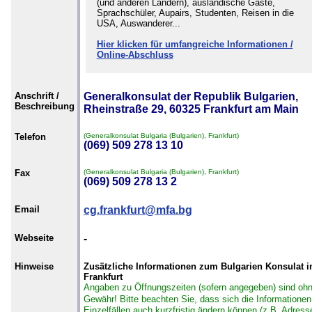
(und anderen Ländern), ausländische Gäste,
Sprachschüler, Aupairs, Studenten, Reisen in die
USA, Auswanderer...
Hier klicken für umfangreiche Informationen /
Online-Abschluss
Anschrift /
Generalkonsulat der Republik Bulgarien,
Beschreibung
Rheinstraße 29, 60325 Frankfurt am Main
Telefon
(Generalkonsulat Bulgaria (Bulgarien), Frankfurt)
(069) 509 278 13 10
Fax
(Generalkonsulat Bulgaria (Bulgarien), Frankfurt)
(069) 509 278 13 2
Email
cg.frankfurt@mfa.bg
Webseite
-
Hinweise
Zusätzliche Informationen zum Bulgarien Konsulat i
Frankfurt
Angaben zu Öffnungszeiten (sofern angegeben) sind oh
Gewähr!
Bitte beachten Sie, dass sich die Informationen
Einzelfällen auch kurzfristig ändern können (z.B. Adress