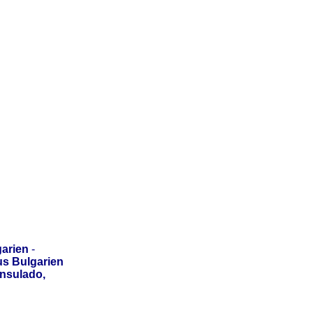
arien
-
us Bulgarien
onsulado,