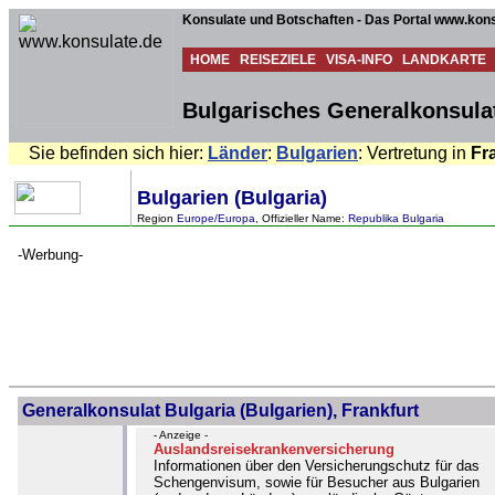
Konsulate und Botschaften - Das Portal www.kons
HOME
REISEZIELE
VISA-INFO
LANDKARTE
Bulgarisches Generalkonsulat
Sie befinden sich hier:
Länder
:
Bulgarien
: Vertretung in
Fr
Bulgarien (Bulgaria)
Region
Europe/Europa
, Offizieller Name:
Republika Bulgaria
-Werbung-
Generalkonsulat Bulgaria (Bulgarien), Frankfurt
- Anzeige -
Auslandsreisekrankenversicherung
Informationen über den Versicherungschutz für das
Schengenvisum, sowie für Besucher aus Bulgarien