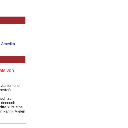
n Amerika
ats von
. Zahlen und
nster).
isch zu
ie dennoch
itte kurz eine
n kann). Vielen