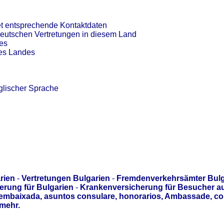
et entsprechende Kontaktdaten
deutschen Vertretungen in diesem Land
es
des Landes
glischer Sprache
rien
-
Vertretungen Bulgarien
-
Fremdenverkehrsämter Bulg
erung für Bulgarien
-
Krankenversicherung für Besucher a
 embaixada, asuntos consulare, honorarios, Ambassade, c
mehr.