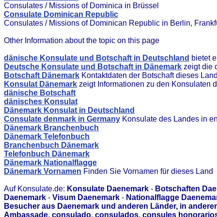
Consulates / Missions of Dominica in Brüssel
Consulate Dominican Republic
Consulates / Missions of Dominican Republic in Berlin, Frank
Other Information about the topic on this page
dänische Konsulate und Botschaft in Deutschland
bietet 
Deutsche Konsulate und Botschaft in Dänemark
zeigt die
Botschaft Dänemark
Kontaktdaten der Botschaft dieses Lan
Konsulat Dänemark
zeigt Informationen zu den Konsulaten 
dänische Botschaft
dänisches Konsulat
Dänemark Konsulat in Deutschland
Consulate denmark in Germany
Konsulate des Landes in en
Dänemark Branchenbuch
Dänemark Telefonbuch
Branchenbuch Dänemark
Telefonbuch Dänemark
Dänemark Nationalflagge
Dänemark Vornamen
Finden Sie Vornamen für dieses Land
Auf Konsulate.de:
Konsulate Daenemark
-
Botschaften Da
Daenemark
-
Visum Daenemark
-
Nationalflagge Daenema
Besucher aus Daenemark und anderen Länder, in anderen 
Ambassade, consulado, consulados, consules honorarios,