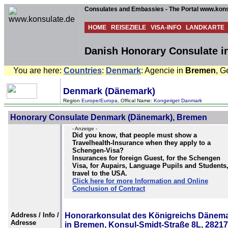
Consulates and Embassies - The Portal www.kons
HOME
REISEZIELE
VISA-INFO
LANDKARTE
Danish Honorary Consulate 
You are here:
Countries
:
Denmark
: Agencie in
Bremen
, G
Denmark (Dänemark)
Region
Europe/Europa
, Offical Name:
Kongeriget Danmark
Honorary Consulate Denmark (Dänemark), Bremen
- Anzeige -
Did you know, that people must show a
Travelhealth-Insurance when they apply to a
Schengen-Visa?
Insurances for foreign Guest, for the Schengen
Visa, for Aupairs, Language Pupils and Students
travel to the USA.
Click here for more Information and Online
Conclusion of Contract
Address / Info /
Honorarkonsulat des Königreichs Dänem
Adresse
in Bremen, Konsul-Smidt-Straße 8L, 28217