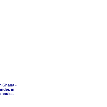
m Ghana
-
nder, in
onsules