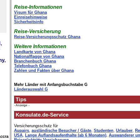
Reise-Informationen
Visum für Ghana
Einreisehinweise
Sicherheitsinfo
Reise-Versicherung
Reise-Versicherungsschutz Ghana
,
Weitere Informationen
e
Landkarte von Ghana
Nationalflagge von Ghana
ny,
Branchenbuch Ghana
Telefonbuch Ghana
Zahlen und Fakten über Ghana
Mehr Länder mit Anfangsbuchstabe G
Länderauswahl G
Tips
- Anzeige -
Konsulate.de-Service
Versicherungsschutz für
Aupairs
,
ausländische Besucher / Gäste
,
Studenten
,
Urlauber
,
Re
USA
,
Lange Auflandsaufenthalte (ab 6 Monaten)
,
Auswanderer un
Accra
Reiserücktritts-Versicherung