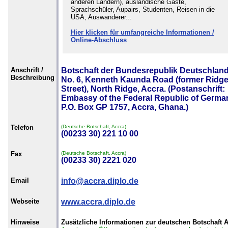
anderen Ländern), ausländische Gäste,
Sprachschüler, Aupairs, Studenten, Reisen in die
USA, Auswanderer...
Hier klicken für umfangreiche Informationen /
Online-Abschluss
Anschrift /
Botschaft der Bundesrepublik Deutschland
Beschreibung
No. 6, Kenneth Kaunda Road (former Ridg
Street), North Ridge, Accra. (Postanschrift:
Embassy of the Federal Republic of Germa
P.O. Box GP 1757, Accra, Ghana.)
Telefon
(Deutsche Botschaft, Accra)
(00233 30) 221 10 00
Fax
(Deutsche Botschaft, Accra)
(00233 30) 2221 020
Email
info@accra.diplo.de
Webseite
www.accra.diplo.de
Hinweise
Zusätzliche Informationen zur deutschen Botschaft 