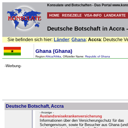
Konsulate und Botschaften - Das Portal www.kons
HOME
REISEZIELE
VISA-INFO
LANDKARTE
Deutsche Botschaft in Accra 
Sie befinden sich hier:
Länder
:
Ghana
:
Accra
: Deutsche Ve
Ghana (Ghana)
Region
Africa/Afrika
, Offizieller Name:
Republic of Ghana
-Werbung-
Deutsche Botschaft, Accra
- Anzeige -
Auslandsreisekrankenversicherung
Informationen über den Versicherungschutz für das
Schengenvisum, sowie für Besucher aus Ghana (und