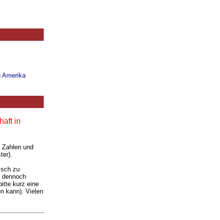
n Amerika
aft in
. Zahlen und
ter).
isch zu
ie dennoch
itte kurz eine
n kann). Vielen