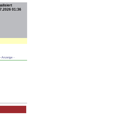
alisiert
7.2026 01:36
- Anzeige -