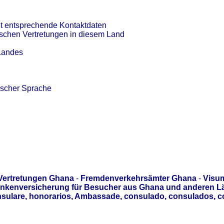
et entsprechende Kontaktdaten
tschen Vertretungen in diesem Land
 Landes
ischer Sprache
Vertretungen Ghana
-
Fremdenverkehrsämter Ghana
-
Visu
nkenversicherung für Besucher aus Ghana und anderen Lä
sulare, honorarios, Ambassade, consulado, consulados, c