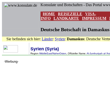
Konsulate und Botschaften - Das Portal ww
HOME
REISEZIELE
VISA-
INFO
LANDKARTE
IMPRESSUM
Deutsche Botschaft in Damaskus 
Sie befinden sich hier:
Länder
:
Syrien
:
Damaskus
: Deutsche Vert
Syrien (Syria)
Region
MiddleEast/NaherOsten
, Offizieller Name:
Al-Jumhuriyah al-'Ar
-Werbung-